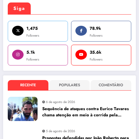
Siga
1,475
78.9k
Followers
Followers
5.1k
35.6k
Followers
Followers
RECENTE
POPULARES
COMENTÁRIO
6 de agosto de 2026
Sequência de ataques contra Eurico Tavares
chama atenção em meio à corrida pela
Aleam
5 de agosto de 2026
Propostas defendidas por João Roberto para