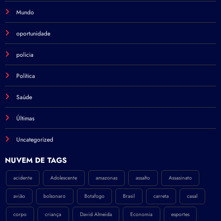
Mundo
oportunidade
policia
Política
Saúde
Últimas
Uncategorized
NÚVEM DE TAGS
acidente
Adolescente
amazonas
assalto
Assasinato
avião
bolsonaro
Botafogo
Brasil
carreta
casal
corpo
criança
David Almeida
Economia
esportes