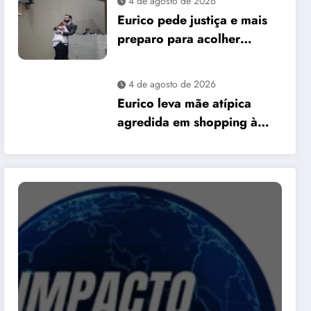
4 de agosto de 2026
David Almeida
Eurico pede justiça e mais
preparo para acolher
pessoas autistas em Manaus
4 de agosto de 2026
Eurico leva mãe atípica
agredida em shopping à
Câmara e pede mais
preparo dos
estabelecimentos para
acolher autistas