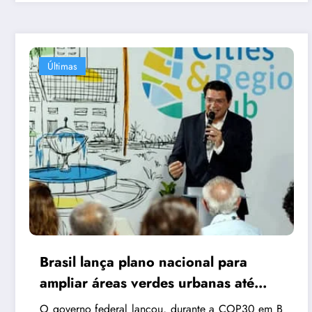
Últimas
Brasil lança plano nacional para
ampliar áreas verdes urbanas até
2045
O governo federal lançou, durante a COP30 em B