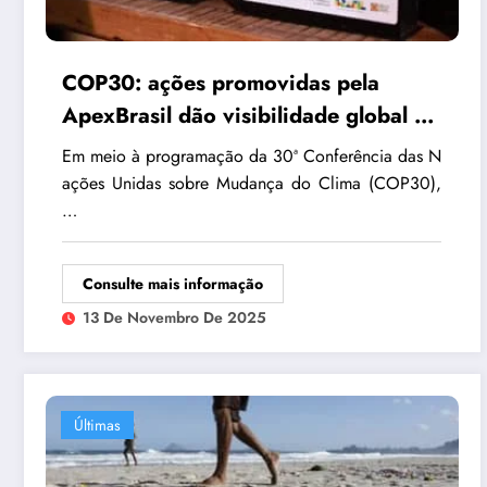
COP30: ações promovidas pela
ApexBrasil dão visibilidade global a
produtos compatíveis com a floresta
Em meio à programação da 30ª Conferência das N
ações Unidas sobre Mudança do Clima (COP30),
…
Consulte mais informação
13 De Novembro De 2025
Últimas