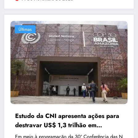
Últimas
Estudo da CNI apresenta ações para
destravar US$ 1,3 trilhão em
financiamento climático
Em meio à programação da 30ª Conferência das N