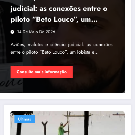
judicial: as conexões entre o
piloto “Beto Louco”, um
lobista e viagens que
14 De Maio De 2026
incomodam Brasília
Aviões, malotes e silêncio judicial: as conexões
entre o piloto “Beto Louco”, um lobista e…
Consulte mais informação
Últimas