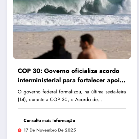
COP 30: Governo oficializa acordo
interministerial para fortalecer apoio
à gestão de praias
O governo federal formalizou, na última sexta-feira
(14), durante a COP 30, o Acordo de…
Consulte mais informação
17 De Novembro De 2025