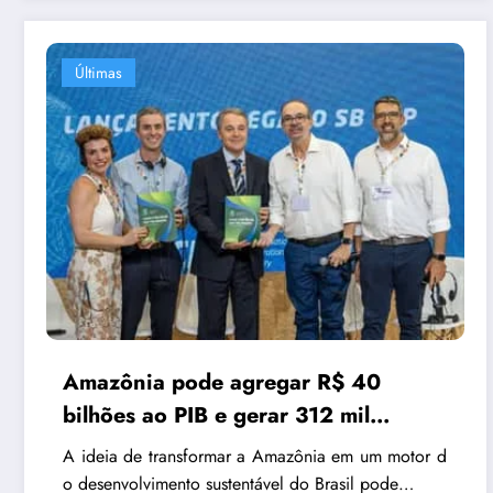
Últimas
Amazônia pode agregar R$ 40
bilhões ao PIB e gerar 312 mil
empregos com economia verde,
A ideia de transformar a Amazônia em um motor d
aponta CNI
o desenvolvimento sustentável do Brasil pode…