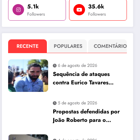
5.1k
35.6k
Followers
Followers
RECENTE
POPULARES
COMENTÁRIO
6 de agosto de 2026
Sequência de ataques
contra Eurico Tavares
chama atenção em meio à
corrida pela Aleam
5 de agosto de 2026
Propostas defendidas por
João Roberto para o
interior são incorporadas
ao plano de governo de