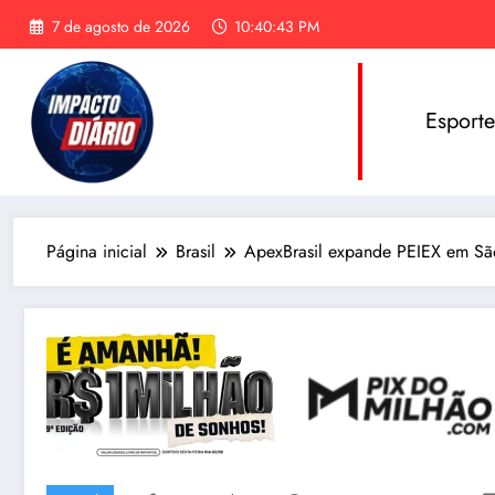
Pular
7 de agosto de 2026
10:40:44 PM
para
o
conteúdo
Esport
Página inicial
Brasil
ApexBrasil expande PEIEX em Sã