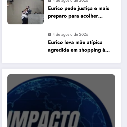
4 de agosto de 2026
David Almeida
Eurico pede justiça e mais
preparo para acolher
pessoas autistas em Manaus
4 de agosto de 2026
Eurico leva mãe atípica
agredida em shopping à
Câmara e pede mais
preparo dos
estabelecimentos para
acolher autistas