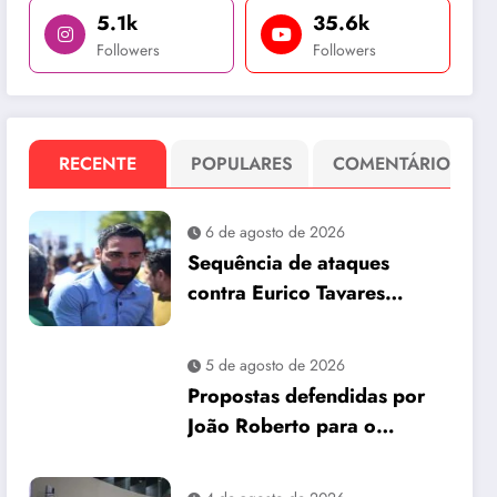
5.1k
35.6k
Followers
Followers
RECENTE
POPULARES
COMENTÁRIO
6 de agosto de 2026
Sequência de ataques
contra Eurico Tavares
chama atenção em meio à
corrida pela Aleam
5 de agosto de 2026
Propostas defendidas por
João Roberto para o
interior são incorporadas
ao plano de governo de