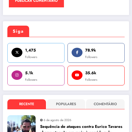
Siga
1,475
78.9k
Followers
Followers
5.1k
35.6k
Followers
Followers
RECENTE
POPULARES
COMENTÁRIO
6 de agosto de 2026
Sequência de ataques contra Eurico Tavares