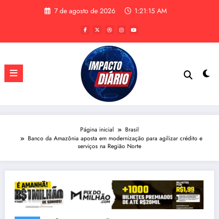
Pular
7 de agosto de 2026
1:21:16 AM
para
o
conteúdo
Página inicial
Brasil
Banco da Amazônia aposta em modernização para agilizar crédito e
serviços na Região Norte