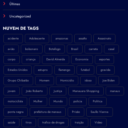
Últimas
Uncategorized
NÚVEM DE TAGS
acidente
Adolescente
amazonas
assalto
Assasinato
avião
bolsonaro
Botafogo
Brasil
carreta
casal
corpo
criança
David Almeida
Economia
esportes
Estados Unidos
estupro
flamengo
futebol
gravida
Grupo Chibatão
Homem
Homicidio
idoso
Joe Biden
jovem
João Roberto
Justiça
Manauara Shopping
manaus
motociclista
Mulher
Mundo
policia
Politica
ponta negra
prefeitura de manaus
Prisão
Saullo Vianna
saúde
tiros
trafico de drogas
traição
Video