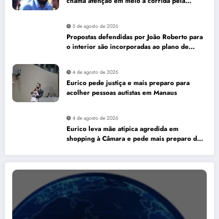
chama atenção em meio à corrida pela
Aleam
5 de agosto de 2026
Propostas defendidas por João Roberto para
o interior são incorporadas ao plano de
governo de David Almeida
4 de agosto de 2026
Eurico pede justiça e mais preparo para
acolher pessoas autistas em Manaus
4 de agosto de 2026
Eurico leva mãe atípica agredida em
shopping à Câmara e pede mais preparo dos
estabelecimentos para acolher autistas