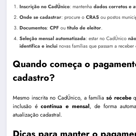
Inscrição no CadÚnico
: mantenha
dados corretos e a
Onde se cadastrar
: procure o
CRAS
ou postos municip
Documentos
:
CPF
ou
título de eleitor
.
Seleção mensal automatizada
: estar no CadÚnico
não
identifica e inclui
novas famílias que passam a receber
Quando começa o pagamento 
cadastro?
Mesmo inscrita no CadÚnico, a família
só recebe
q
inclusão é
contínua e mensal
, de forma automat
atualização cadastral.
Dicas para manter o pagamen