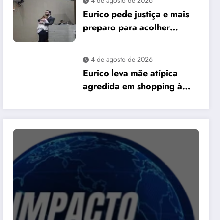
4 de agosto de 2026
David Almeida
Eurico pede justiça e mais
preparo para acolher
pessoas autistas em Manaus
4 de agosto de 2026
Eurico leva mãe atípica
agredida em shopping à
Câmara e pede mais
preparo dos
estabelecimentos para
acolher autistas