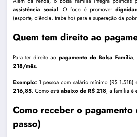
Além da renda, o Bolsa Família integra políticas
assistência social
. O foco é promover
dignida
(esporte, ciência, trabalho) para a superação da pob
Quem tem direito ao pagame
Para ter direito ao
pagamento do Bolsa Família
,
218/mês
.
Exemplo:
1 pessoa com salário mínimo (R$ 1.518) 
216,85
. Como está
abaixo de R$ 218
, a família é
Como receber o pagamento d
passo)