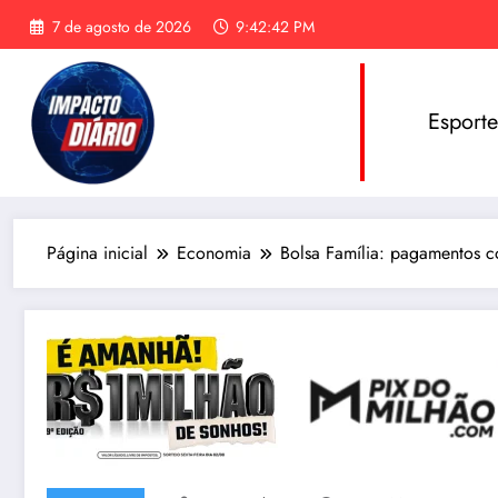
Pular
7 de agosto de 2026
9:42:43 PM
para
o
conteúdo
Esport
Página inicial
Economia
Bolsa Família: pagamentos c