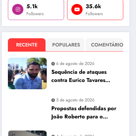
5.1k
35.6k
Followers
Followers
RECENTE
POPULARES
COMENTÁRIO
6 de agosto de 2026
Sequência de ataques
contra Eurico Tavares
chama atenção em meio à
corrida pela Aleam
5 de agosto de 2026
Propostas defendidas por
João Roberto para o
interior são incorporadas
ao plano de governo de