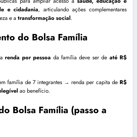
 públicas para ampliar acesso a
saúde, educação e
de e cidadania
, articulando ações complementares
reza e a
transformação social
.
nto do Bolsa Família
 a
renda por pessoa
da família deve ser de
até R$
em família de 7 integrantes → renda per capita de
R$
elegível
ao benefício.
o Bolsa Família (passo a