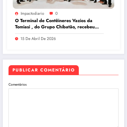
Impactodiario
0
O Terminal de Contêineres Vazios da
Tomiasi , do Grupo Chibatão, recebeu
prêmio da Log-In na Intermodal South
15 De Abril De 2026
America 2026, em São Paulo
PUBLICAR COMENTÁRIO
Comentários