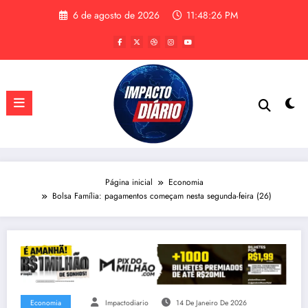
Pular
6 de agosto de 2026
11:48:26 PM
para
o
conteúdo
Página inicial
Economia
Bolsa Família: pagamentos começam nesta segunda-feira (26)
Economia
Impactodiario
14 De Janeiro De 2026