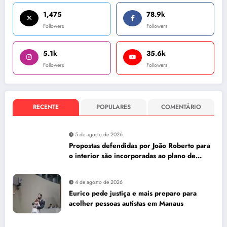
1,475
78.9k
Followers
Followers
5.1k
35.6k
Followers
Followers
RECENTE
POPULARES
COMENTÁRIO
5 de agosto de 2026
Propostas defendidas por João Roberto para
o interior são incorporadas ao plano de
governo de David Almeida
4 de agosto de 2026
Eurico pede justiça e mais preparo para
acolher pessoas autistas em Manaus