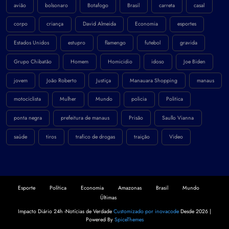
avião
bolsonaro
Botafogo
Brasil
carreta
casal
corpo
criança
David Almeida
Economia
esportes
Estados Unidos
estupro
flamengo
futebol
gravida
Grupo Chibatão
Homem
Homicidio
idoso
Joe Biden
jovem
João Roberto
Justiça
Manauara Shopping
manaus
motociclista
Mulher
Mundo
policia
Politica
ponta negra
prefeitura de manaus
Prisão
Saullo Vianna
saúde
tiros
trafico de drogas
traição
Video
Esporte
Política
Economia
Amazonas
Brasil
Mundo
Últimas
Impacto Diário 24h -Notícias de Verdade
Customizado por inovacode
Desde 2026 |
Powered By
SpiceThemes