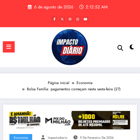
Pular
6 de agosto de 2026
2:12:53 AM
para
o
conteúdo
Página inicial
Economia
Bolsa Família: pagamentos começam nesta sexta-feira (27)
Economia
Impactodiario
9 De Fevereiro De 2026