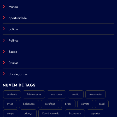
Mundo
oportunidade
policia
Política
Saúde
Últimas
Uncategorized
NÚVEM DE TAGS
acidente
Adolescente
amazonas
assalto
Assasinato
avião
bolsonaro
Botafogo
Brasil
carreta
casal
corpo
criança
David Almeida
Economia
esportes