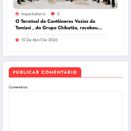
Impactodiario
0
O Terminal de Contêineres Vazios da
Tomiasi , do Grupo Chibatão, recebeu
prêmio da Log-In na Intermodal South
15 De Abril De 2026
America 2026, em São Paulo
PUBLICAR COMENTÁRIO
Comentários