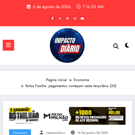
Pular
6 de agosto de 2026
7:16:22 AM
para
o
conteúdo
Página inicial
Economia
Bolsa Família: pagamentos começam nesta terça-feira (20)
Economia
Impactodiario
14 De Janeiro De 2026