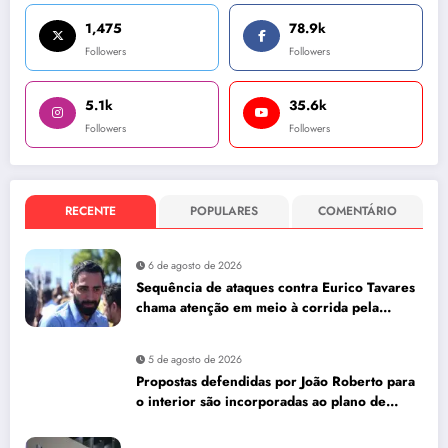
1,475
78.9k
Followers
Followers
5.1k
35.6k
Followers
Followers
RECENTE
POPULARES
COMENTÁRIO
6 de agosto de 2026
Sequência de ataques contra Eurico Tavares
chama atenção em meio à corrida pela
Aleam
5 de agosto de 2026
Propostas defendidas por João Roberto para
o interior são incorporadas ao plano de
governo de David Almeida