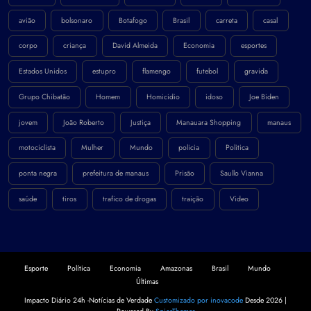
avião
bolsonaro
Botafogo
Brasil
carreta
casal
corpo
criança
David Almeida
Economia
esportes
Estados Unidos
estupro
flamengo
futebol
gravida
Grupo Chibatão
Homem
Homicidio
idoso
Joe Biden
jovem
João Roberto
Justiça
Manauara Shopping
manaus
motociclista
Mulher
Mundo
policia
Politica
ponta negra
prefeitura de manaus
Prisão
Saullo Vianna
saúde
tiros
trafico de drogas
traição
Video
Esporte
Política
Economia
Amazonas
Brasil
Mundo
Últimas
Impacto Diário 24h -Notícias de Verdade
Customizado por inovacode
Desde 2026 |