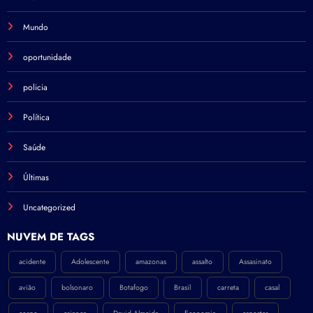
Mundo
oportunidade
policia
Política
Saúde
Últimas
Uncategorized
NÚVEM DE TAGS
acidente
Adolescente
amazonas
assalto
Assasinato
avião
bolsonaro
Botafogo
Brasil
carreta
casal