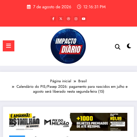
Pular
7 de agosto de 2026
12:16:31 PM
para
o
conteúdo
Página inicial
Brasil
Calendário do PIS/Pasep 2026: pagamento para nascidos em julho e
agosto será liberado nesta segunda-feira (15)