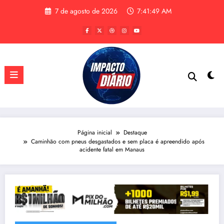
Pular
7 de agosto de 2026
7:41:49 AM
para
o
conteúdo
Página inicial
Destaque
Caminhão com pneus desgastados e sem placa é apreendido após
acidente fatal em Manaus