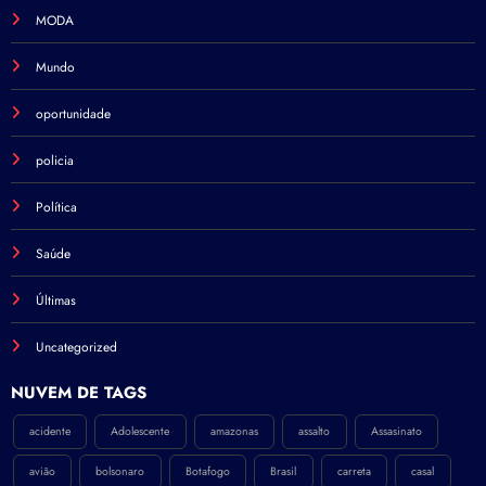
MODA
Mundo
oportunidade
policia
Política
Saúde
Últimas
Uncategorized
NÚVEM DE TAGS
acidente
Adolescente
amazonas
assalto
Assasinato
avião
bolsonaro
Botafogo
Brasil
carreta
casal