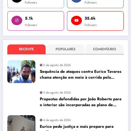
Followers
Followers
5.1k
35.6k
Followers
Followers
RECENTE
POPULARES
COMENTÁRIO
6 de agosto de 2026
Sequência de ataques contra Eurico Tavares
chama atenção em meio à corrida pela
Aleam
5 de agosto de 2026
Propostas defendidas por João Roberto para
o interior são incorporadas ao plano de
governo de David Almeida
4 de agosto de 2026
Eurico pede justiça e mais preparo para