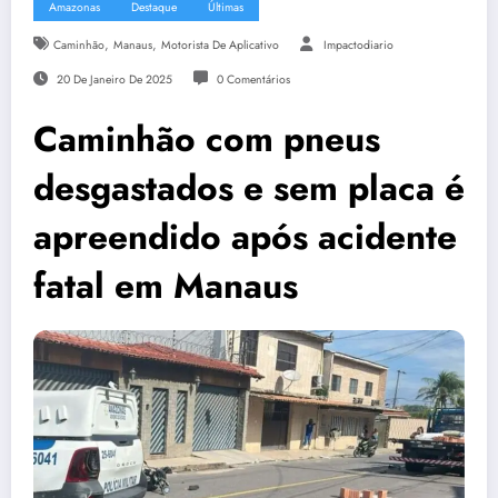
Amazonas
Destaque
Últimas
,
,
Caminhão
Manaus
Motorista De Aplicativo
Impactodiario
20 De Janeiro De 2025
0 Comentários
Caminhão com pneus
desgastados e sem placa é
apreendido após acidente
fatal em Manaus