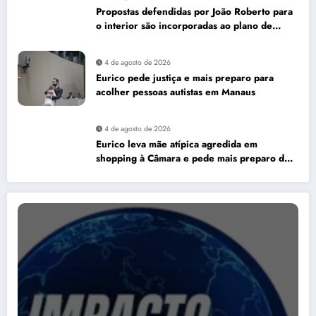
Propostas defendidas por João Roberto para
o interior são incorporadas ao plano de
governo de David Almeida
4 de agosto de 2026
Eurico pede justiça e mais preparo para
acolher pessoas autistas em Manaus
4 de agosto de 2026
Eurico leva mãe atípica agredida em
shopping à Câmara e pede mais preparo dos
estabelecimentos para acolher autistas