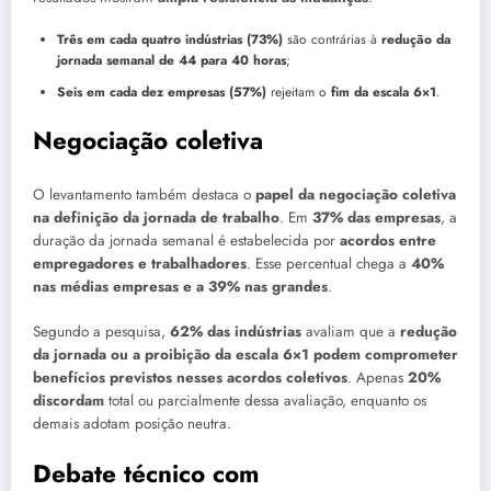
Três em cada quatro indústrias (73%)
são contrárias à
redução da
jornada semanal de 44 para 40 horas
;
Seis em cada dez empresas (57%)
rejeitam o
fim da escala 6×1
.
Negociação coletiva
O levantamento também destaca o
papel da negociação coletiva
na definição da jornada de trabalho
. Em
37% das empresas
, a
duração da jornada semanal é estabelecida por
acordos entre
empregadores e trabalhadores
. Esse percentual chega a
40%
nas médias empresas e a 39% nas grandes
.
Segundo a pesquisa,
62% das indústrias
avaliam que a
redução
da jornada ou a proibição da escala 6×1 podem comprometer
benefícios previstos nesses acordos coletivos
. Apenas
20%
discordam
total ou parcialmente dessa avaliação, enquanto os
demais adotam posição neutra.
Debate técnico com