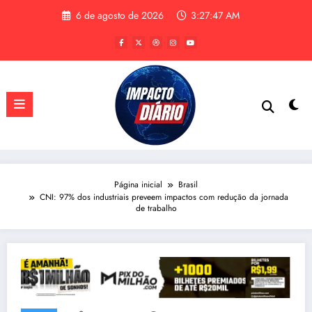
Pular
6 de agosto de 2026
3:27:48 AM
para
o
conteúdo
Página inicial
Brasil
CNI: 97% dos industriais preveem impactos com redução da jornada
de trabalho