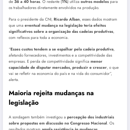
de
36 a 40 horas
. O restante (
1%
) utiliza
outros modelos
para
os trabalhadores diretamente envolvidos na produção.
Para o presidente da CNI,
Ricardo Alban
, esses dados mostram
que uma
eventual mudança na legislação teria efeitos
significativos sobre a organização das cadeias produtivas
,
com reflexos para toda a economia.
“
Esses custos tendem a se espalhar pela cadeia produtiva
,
afetando fornecedores, investimentos e a competitividade das
empresas. E perda de competitividade significa
menor
capacidade de disputar mercados, produzir e crescer
, o que
vai se refletir na economia do país e na vida do consumidor”,
alerta.
Maioria rejeita mudanças na
legislação
A sondagem também investigou a
percepção dos industriais
sobre propostas em discussão no Congresso Nacional
. Os
resultados mostram
ampla resistência às mudanças
.