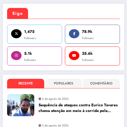
Siga
1,475
78.9k
Followers
Followers
5.1k
35.6k
Followers
Followers
RECENTE
POPULARES
COMENTÁRIO
6 de agosto de 2026
Sequência de ataques contra Eurico Tavares
chama atenção em meio à corrida pela
Aleam
5 de agosto de 2026