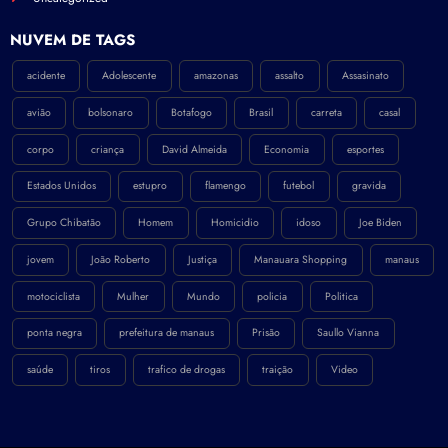
NÚVEM DE TAGS
acidente
Adolescente
amazonas
assalto
Assasinato
avião
bolsonaro
Botafogo
Brasil
carreta
casal
corpo
criança
David Almeida
Economia
esportes
Estados Unidos
estupro
flamengo
futebol
gravida
Grupo Chibatão
Homem
Homicidio
idoso
Joe Biden
jovem
João Roberto
Justiça
Manauara Shopping
manaus
motociclista
Mulher
Mundo
policia
Politica
ponta negra
prefeitura de manaus
Prisão
Saullo Vianna
saúde
tiros
trafico de drogas
traição
Video