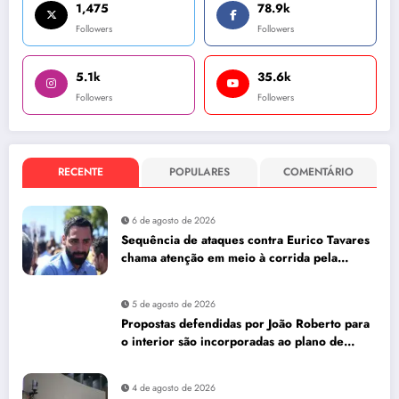
1,475
78.9k
Followers
Followers
5.1k
35.6k
Followers
Followers
RECENTE
POPULARES
COMENTÁRIO
6 de agosto de 2026
Sequência de ataques contra Eurico Tavares
chama atenção em meio à corrida pela
Aleam
5 de agosto de 2026
Propostas defendidas por João Roberto para
o interior são incorporadas ao plano de
governo de David Almeida
4 de agosto de 2026