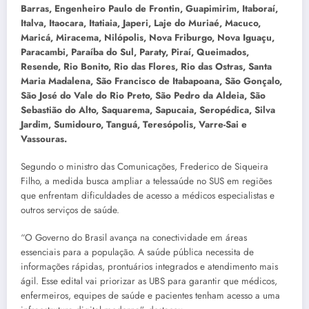
Barras, Engenheiro Paulo de Frontin, Guapimirim, Itaboraí,
Italva, Itaocara, Itatiaia, Japeri, Laje do Muriaé, Macuco,
Maricá, Miracema, Nilópolis, Nova Friburgo, Nova Iguaçu,
Paracambi, Paraíba do Sul, Paraty, Piraí, Queimados,
Resende, Rio Bonito, Rio das Flores, Rio das Ostras, Santa
Maria Madalena, São Francisco de Itabapoana, São Gonçalo,
São José do Vale do Rio Preto, São Pedro da Aldeia, São
Sebastião do Alto, Saquarema, Sapucaia, Seropédica, Silva
Jardim, Sumidouro, Tanguá, Teresópolis, Varre-Sai e
Vassouras.
Segundo o ministro das Comunicações, Frederico de Siqueira
Filho, a medida busca ampliar a telessaúde no SUS em regiões
que enfrentam dificuldades de acesso a médicos especialistas e
outros serviços de saúde.
“O Governo do Brasil avança na conectividade em áreas
essenciais para a população. A saúde pública necessita de
informações rápidas, prontuários integrados e atendimento mais
ágil. Esse edital vai priorizar as UBS para garantir que médicos,
enfermeiros, equipes de saúde e pacientes tenham acesso a uma