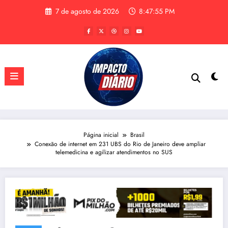
Pular
7 de agosto de 2026
8:47:56 PM
para
o
conteúdo
Página inicial
Brasil
Conexão de internet em 231 UBS do Rio de Janeiro deve ampliar
telemedicina e agilizar atendimentos no SUS