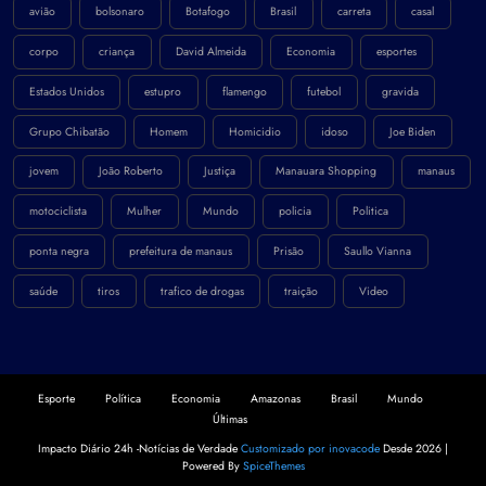
avião
bolsonaro
Botafogo
Brasil
carreta
casal
corpo
criança
David Almeida
Economia
esportes
Estados Unidos
estupro
flamengo
futebol
gravida
Grupo Chibatão
Homem
Homicidio
idoso
Joe Biden
jovem
João Roberto
Justiça
Manauara Shopping
manaus
motociclista
Mulher
Mundo
policia
Politica
ponta negra
prefeitura de manaus
Prisão
Saullo Vianna
saúde
tiros
trafico de drogas
traição
Video
Esporte
Política
Economia
Amazonas
Brasil
Mundo
Últimas
Impacto Diário 24h -Notícias de Verdade
Customizado por inovacode
Desde 2026 |
Powered By
SpiceThemes