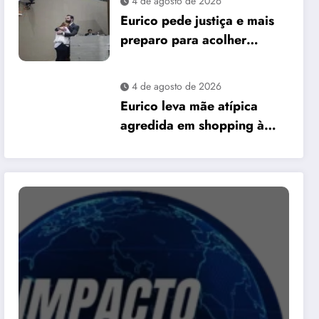
4 de agosto de 2026
David Almeida
Eurico pede justiça e mais
preparo para acolher
pessoas autistas em Manaus
4 de agosto de 2026
Eurico leva mãe atípica
agredida em shopping à
Câmara e pede mais
preparo dos
estabelecimentos para
acolher autistas