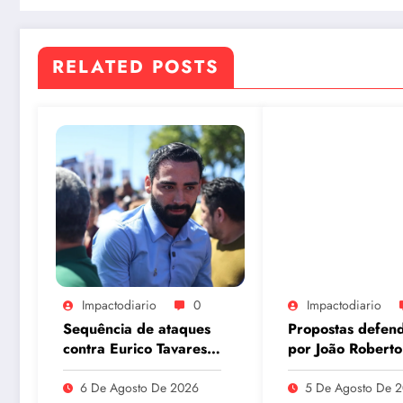
RELATED POSTS
Impactodiario
0
Impactodiario
Sequência de ataques
Propostas defen
contra Eurico Tavares
por João Roberto
chama atenção em
o interior são
meio à corrida pela
incorporadas ao 
6 De Agosto De 2026
5 De Agosto De 