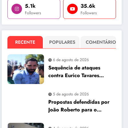
5.1k
35.6k
Followers
Followers
RECENTE
POPULARES
COMENTÁRIO
6 de agosto de 2026
Sequência de ataques
contra Eurico Tavares
chama atenção em meio à
corrida pela Aleam
5 de agosto de 2026
Propostas defendidas por
João Roberto para o
interior são incorporadas
ao plano de governo de