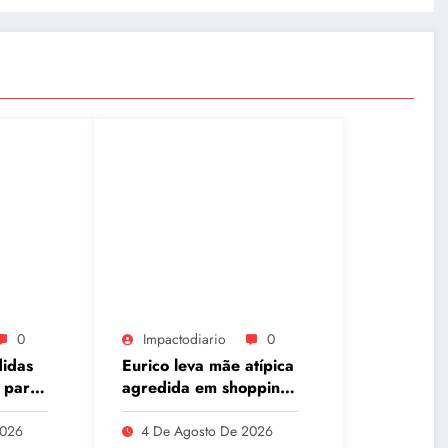
0
Impactodiario
0
didas
Eurico leva mãe atípica
 para
agredida em shopping
à Câmara e pede mais
plano
preparo dos
2026
4 De Agosto De 2026