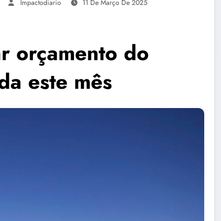
Impactodiario
11 De Março De 2025
ar orçamento do
da este mês