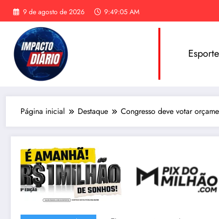
Pular
9 de agosto de 2026
9:49:06 AM
para
o
conteúdo
Esport
Página inicial
Destaque
Congresso deve votar orçame