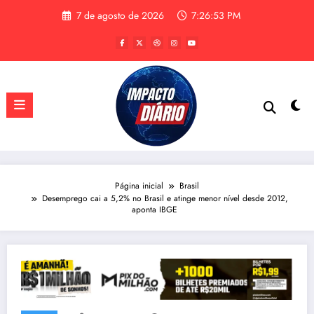
Pular
7 de agosto de 2026
7:26:54 PM
para
o
conteúdo
Página inicial
Brasil
Desemprego cai a 5,2% no Brasil e atinge menor nível desde 2012,
aponta IBGE