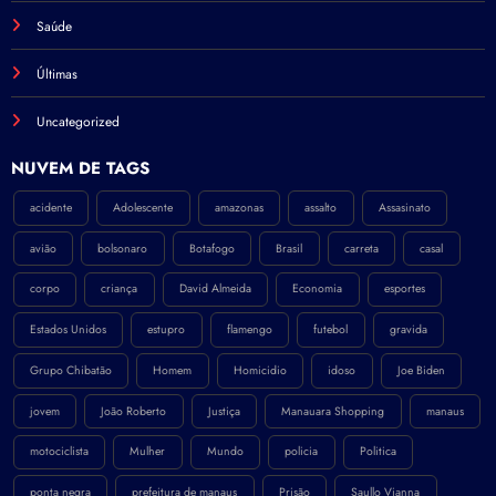
Saúde
Últimas
Uncategorized
NÚVEM DE TAGS
acidente
Adolescente
amazonas
assalto
Assasinato
avião
bolsonaro
Botafogo
Brasil
carreta
casal
corpo
criança
David Almeida
Economia
esportes
Estados Unidos
estupro
flamengo
futebol
gravida
Grupo Chibatão
Homem
Homicidio
idoso
Joe Biden
jovem
João Roberto
Justiça
Manauara Shopping
manaus
motociclista
Mulher
Mundo
policia
Politica
ponta negra
prefeitura de manaus
Prisão
Saullo Vianna