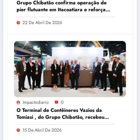
Grupo Chibatão confirma operação de
píer flutuante em Itacoatiara e reforça
compromisso com a solução logística para
22 De Abril De 2026
o Amazonas
Impactodiario
0
O Terminal de Contêineres Vazios da
Tomiasi , do Grupo Chibatão, recebeu
prêmio da Log-In na Intermodal South
15 De Abril De 2026
America 2026, em São Paulo