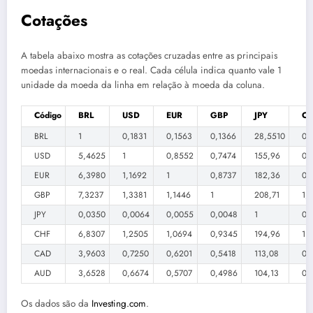
Cotações
A tabela abaixo mostra as cotações cruzadas entre as principais
moedas internacionais e o real. Cada célula indica quanto vale 1
unidade da moeda da linha em relação à moeda da coluna.
Código
BRL
USD
EUR
GBP
JPY
CH
BRL
1
0,1831
0,1563
0,1366
28,5510
0,
USD
5,4625
1
0,8552
0,7474
155,96
0,
EUR
6,3980
1,1692
1
0,8737
182,36
0,
GBP
7,3237
1,3381
1,1446
1
208,71
1,
JPY
0,0350
0,0064
0,0055
0,0048
1
0,
CHF
6,8307
1,2505
1,0694
0,9345
194,96
1
CAD
3,9603
0,7250
0,6201
0,5418
113,08
0,
AUD
3,6528
0,6674
0,5707
0,4986
104,13
0,
Os dados são da
Investing.com
.