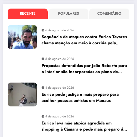
RECENTE
POPULARES
COMENTÁRIO
6 de agosto de 2026
Sequência de ataques contra Eurico Tavares
chama atenção em meio à corrida pela
Aleam
5 de agosto de 2026
Propostas defendidas por João Roberto para
o interior são incorporadas ao plano de
governo de David Almeida
4 de agosto de 2026
Eurico pede justiça e mais preparo para
acolher pessoas autistas em Manaus
4 de agosto de 2026
Eurico leva mãe atípica agredida em
shopping à Câmara e pede mais preparo dos
estabelecimentos para acolher autistas