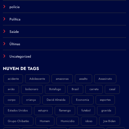
policia
Política
Saúde
Últimas
Uncategorized
NÚVEM DE TAGS
acidente
Adolescente
amazonas
assalto
Assasinato
avião
bolsonaro
Botafogo
Brasil
carreta
casal
corpo
criança
David Almeida
Economia
esportes
Estados Unidos
estupro
flamengo
futebol
gravida
Grupo Chibatão
Homem
Homicidio
idoso
Joe Biden