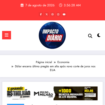
Pular
7 de agosto de 2026
3:56:29 AM
para
o
conteúdo
Página inicial
Economia
Dólar encerra último pregão em alta após novo corte de juros nos
EUA