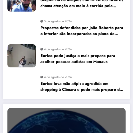
chama atenção em meio à corrida pela
Aleam
5 de agosto de 2026
Propostas defendidas por João Roberto para
o interior são incorporadas ao plano de
governo de David Almeida
4 de agosto de 2026
Eurico pede justiça e mais preparo para
acolher pessoas autistas em Manaus
4 de agosto de 2026
Eurico leva mãe atípica agredida em
shopping à Câmara e pede mais preparo dos
estabelecimentos para acolher autistas