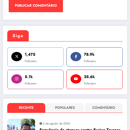
Siga
1,475
78.9k
Followers
Followers
5.1k
35.6k
Followers
Followers
RECENTE
POPULARES
COMENTÁRIO
6 de agosto de 2026
Sequência de ataques contra Eurico Tavares