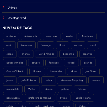
Últimas
Uncategorized
NÚVEM DE TAGS
acidente
Adolescente
amazonas
assalto
Assasinato
avião
bolsonaro
Botafogo
Brasil
carreta
casal
corpo
criança
David Almeida
Economia
esportes
Estados Unidos
estupro
flamengo
futebol
gravida
Grupo Chibatão
Homem
Homicidio
idoso
Joe Biden
jovem
João Roberto
Justiça
Manauara Shopping
manaus
motociclista
Mulher
Mundo
policia
Politica
ponta negra
prefeitura de manaus
Prisão
Saullo Vianna
saúde
tiros
trafico de drogas
traição
Video