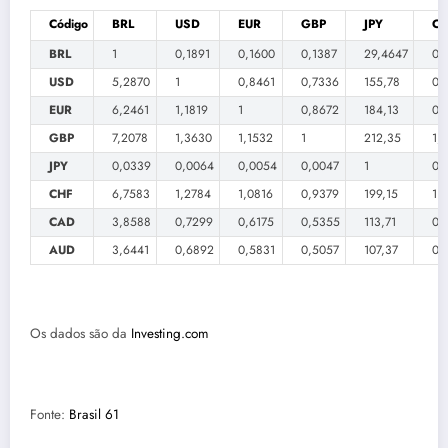
Código
BRL
USD
EUR
GBP
JPY
CH
BRL
1
0,1891
0,1600
0,1387
29,4647
0,
USD
5,2870
1
0,8461
0,7336
155,78
0,
EUR
6,2461
1,1819
1
0,8672
184,13
0,
GBP
7,2078
1,3630
1,1532
1
212,35
1,
JPY
0,0339
0,0064
0,0054
0,0047
1
0,
CHF
6,7583
1,2784
1,0816
0,9379
199,15
1
CAD
3,8588
0,7299
0,6175
0,5355
113,71
0,
AUD
3,6441
0,6892
0,5831
0,5057
107,37
0,
Os dados são da
Investing.com
Fonte:
Brasil 61