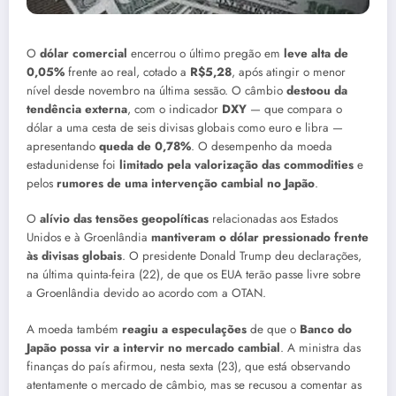
O
dólar comercial
encerrou o último pregão em
leve alta de
0,05%
frente ao real, cotado a
R$5,28
, após atingir o menor
nível desde novembro na última sessão. O câmbio
destoou da
tendência externa
, com o indicador
DXY
— que compara o
dólar a uma cesta de seis divisas globais como euro e libra —
apresentando
queda de 0,78%
. O desempenho da moeda
estadunidense foi
limitado pela valorização das commodities
e
pelos
rumores de uma intervenção cambial no Japão
.
O
alívio das tensões geopolíticas
relacionadas aos Estados
Unidos e à Groenlândia
mantiveram o dólar pressionado frente
às divisas globais
. O presidente Donald Trump deu declarações,
na última quinta-feira (22), de que os EUA terão passe livre sobre
a Groenlândia devido ao acordo com a OTAN.
A moeda também
reagiu a especulações
de que o
Banco do
Japão possa vir a intervir no mercado cambial
. A ministra das
finanças do país afirmou, nesta sexta (23), que está observando
atentamente o mercado de câmbio, mas se recusou a comentar as