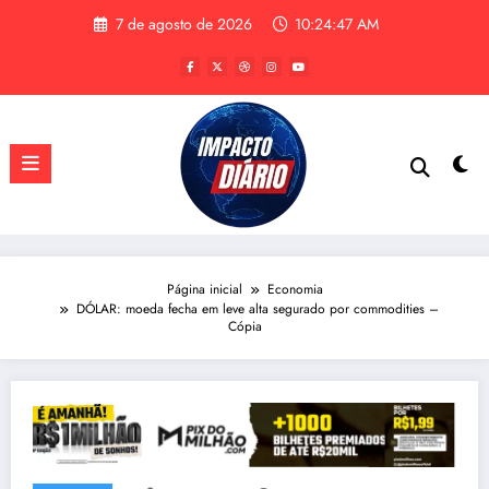
Pular
7 de agosto de 2026
10:24:48 AM
para
o
conteúdo
Página inicial
Economia
DÓLAR: moeda fecha em leve alta segurado por commodities –
Cópia