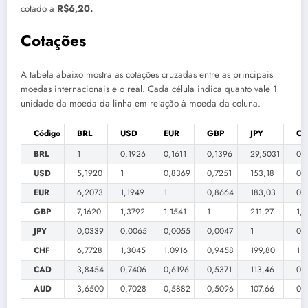
cotado a
R$6,20.
Cotações
A tabela abaixo mostra as cotações cruzadas entre as principais
moedas internacionais e o real. Cada célula indica quanto vale 1
unidade da moeda da linha em relação à moeda da coluna.
Código
BRL
USD
EUR
GBP
JPY
CH
BRL
1
0,1926
0,1611
0,1396
29,5031
0,
USD
5,1920
1
0,8369
0,7251
153,18
0,
EUR
6,2073
1,1949
1
0,8664
183,03
0,
GBP
7,1620
1,3792
1,1541
1
211,27
1,
JPY
0,0339
0,0065
0,0055
0,0047
1
0,
CHF
6,7728
1,3045
1,0916
0,9458
199,80
1
CAD
3,8454
0,7406
0,6196
0,5371
113,46
0,
AUD
3,6500
0,7028
0,5882
0,5096
107,66
0,