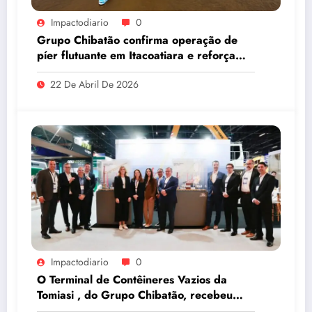
Impactodiario
0
Grupo Chibatão confirma operação de
píer flutuante em Itacoatiara e reforça
compromisso com a solução logística para
22 De Abril De 2026
o Amazonas
Impactodiario
0
O Terminal de Contêineres Vazios da
Tomiasi , do Grupo Chibatão, recebeu
prêmio da Log-In na Intermodal South