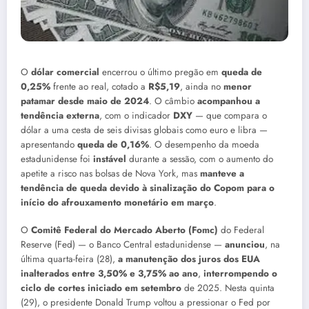
O
dólar comercial
encerrou o último pregão em
queda de
0,25%
frente ao real, cotado a
R$5,19
, ainda no
menor
patamar desde maio de 2024
. O câmbio
acompanhou a
tendência externa
, com o indicador
DXY
— que compara o
dólar a uma cesta de seis divisas globais como euro e libra —
apresentando
queda de 0,16%
. O desempenho da moeda
estadunidense foi
instável
durante a sessão, com o aumento do
apetite a risco nas bolsas de Nova York, mas
manteve a
tendência de queda devido à sinalização do Copom para o
início do afrouxamento monetário em março
.
O
Comitê Federal do Mercado Aberto (Fomc)
do Federal
Reserve (Fed) — o Banco Central estadunidense —
anunciou
, na
última quarta-feira (28),
a manutenção dos juros dos EUA
inalterados entre 3,50% e 3,75% ao ano
,
interrompendo o
ciclo de cortes iniciado em setembro
de 2025. Nesta quinta
(29), o presidente Donald Trump voltou a pressionar o Fed por