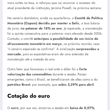
mais cortes na taxa, e reforçou que vai anunciar o sucessor do
atual presidente da instituição, Jerome Powell, na próxima semana.
No cenário doméstico, ainda na quarta-feira, o
Comitê de Política
Monetária (Copom) decidiu por manter a Selic
, a taxa básica
de juros,
no patamar de 15% ao ano
. Já esperada, a manutenção
foi a quinta consecutiva para o patamar mais elevado desde 2006.
Contudo, o comitê
antecipou a possibilidade de um início do
afrouxamento monetário em março
, na próxima reunião, caso
“o cenário esperado se confirme”. A sinalização
surpreendeu o
mercado
, pois as expectativas eram de uma extensão da
manutenção até a metade do ano.
Outro fator que favoreceu o real ante o dólar foi a
forte
valorização das commodities
durante a sessão. Países
emergentes, como o Brasil, se beneficiaram de altas como a do
petróleo Brent
, por exemplo, que
subiu 3,29% para abril
.
Cotação do euro
O
euro
, por sua vez, encerrou a sessão em
baixa de 0,07%
,