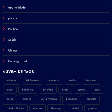
oportunidade
policia
Política
Saúde
Últimas
Uncategorized
NÚVEM DE TAGS
acidente
Adolescente
amazonas
assalto
Assasinato
avião
bolsonaro
Botafogo
Brasil
carreta
casal
corpo
criança
David Almeida
Economia
esportes
Estados Unidos
estupro
flamengo
futebol
gravida