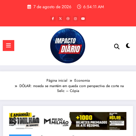
Pular
7 de agosto de 2026
6:54:12 AM
para
o
conteúdo
Página inicial
Economia
DÓLAR: moeda se mantém em queda com perspectiva de corte na
Selic – Cópia