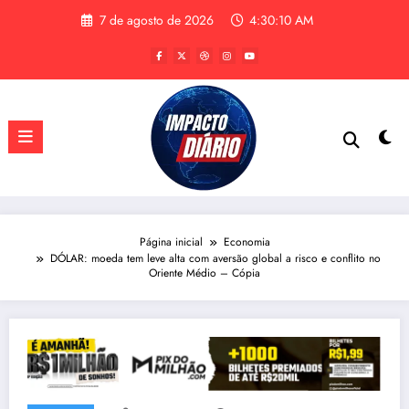
Pular
7 de agosto de 2026
4:30:11 AM
para
o
conteúdo
Página inicial
Economia
DÓLAR: moeda tem leve alta com aversão global a risco e conflito no
Oriente Médio – Cópia