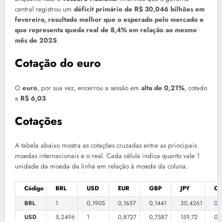
central registrou um
déficit primário de R$ 30,046 bilhões em
fevereiro, resultado melhor que o esperado pelo mercado e
que representa queda real de 8,4% em relação ao mesmo
mês de 2025
.
Cotação do euro
O
euro
, por sua vez, encerrou a sessão em
alta de 0,21%
, cotado
a
R$ 6,03
.
Cotações
A tabela abaixo mostra as cotações cruzadas entre as principais
moedas internacionais e o real. Cada célula indica quanto vale 1
unidade da moeda da linha em relação à moeda da coluna.
Código
BRL
USD
EUR
GBP
JPY
CH
BRL
1
0,1905
0,1657
0,1441
30,4261
0,
USD
5,2496
1
0,8727
0,7587
159,72
0,