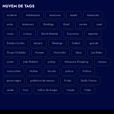
NÚVEM DE TAGS
acidente
Adolescente
amazonas
assalto
Assasinato
avião
bolsonaro
Botafogo
Brasil
carreta
casal
corpo
criança
David Almeida
Economia
esportes
Estados Unidos
estupro
flamengo
futebol
gravida
Grupo Chibatão
Homem
Homicidio
idoso
Joe Biden
jovem
João Roberto
Justiça
Manauara Shopping
manaus
motociclista
Mulher
Mundo
policia
Politica
ponta negra
prefeitura de manaus
Prisão
Saullo Vianna
saúde
tiros
trafico de drogas
traição
Video