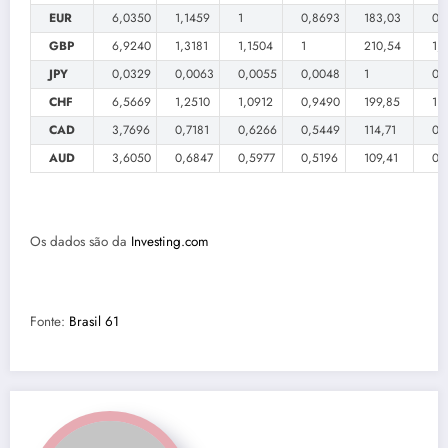
EUR
6,0350
1,1459
1
0,8693
183,03
0,
GBP
6,9240
1,3181
1,1504
1
210,54
1,
JPY
0,0329
0,0063
0,0055
0,0048
1
0,
CHF
6,5669
1,2510
1,0912
0,9490
199,85
1
CAD
3,7696
0,7181
0,6266
0,5449
114,71
0,
AUD
3,6050
0,6847
0,5977
0,5196
109,41
0,
Os dados são da
Investing.com
Fonte:
Brasil 61