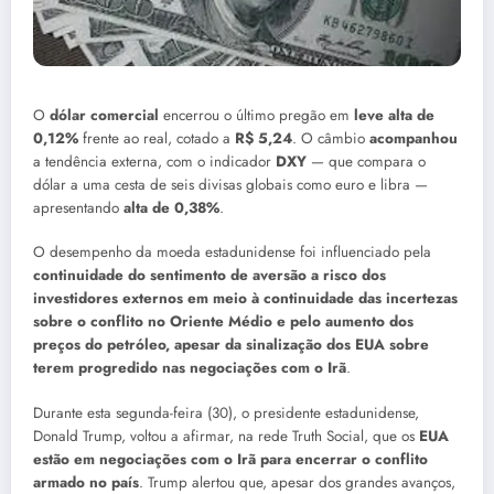
O
dólar comercial
encerrou o último pregão em
leve alta de
0,12%
frente ao real, cotado a
R$ 5,24
. O câmbio
acompanhou
a tendência externa, com o indicador
DXY
— que compara o
dólar a uma cesta de seis divisas globais como euro e libra —
apresentando
alta de 0,38%
.
O desempenho da moeda estadunidense foi influenciado pela
continuidade do sentimento de aversão a risco dos
investidores externos em meio à continuidade das incertezas
sobre o conflito no Oriente Médio e pelo aumento dos
preços do petróleo, apesar da sinalização dos EUA sobre
terem progredido nas negociações com o Irã
.
Durante esta segunda-feira (30), o presidente estadunidense,
Donald Trump, voltou a afirmar, na rede Truth Social, que os
EUA
estão em negociações com o Irã para encerrar o conflito
armado no país
. Trump alertou que, apesar dos grandes avanços,