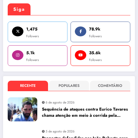
Siga
1,475
78.9k
Followers
Followers
5.1k
35.6k
Followers
Followers
RECENTE
POPULARES
COMENTÁRIO
6 de agosto de 2026
Sequência de ataques contra Eurico Tavares
chama atenção em meio à corrida pela
Aleam
5 de agosto de 2026