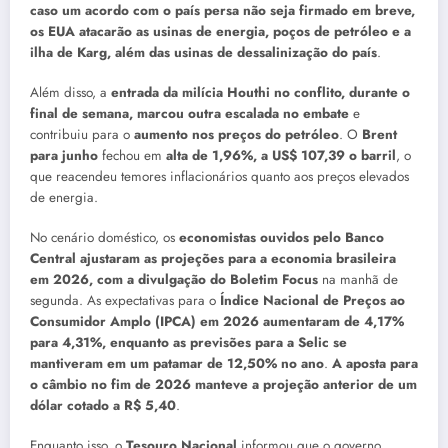
caso um acordo com o país persa não seja firmado em breve,
os EUA atacarão as usinas de energia, poços de petróleo e a
ilha de Karg, além das usinas de dessalinização do país
.
Além disso, a
entrada da milícia Houthi no conflito, durante o
final de semana, marcou outra escalada no embate
e
contribuiu para o
aumento nos preços do petróleo
. O
Brent
para junho
fechou em
alta de 1,96%, a US$ 107,39 o barril
, o
que reacendeu temores inflacionários quanto aos preços elevados
de energia.
No cenário doméstico, os
economistas ouvidos pelo Banco
Central ajustaram as projeções para a economia brasileira
em 2026, com a divulgação do Boletim Focus
na manhã de
segunda. As expectativas para o
Índice Nacional de Preços ao
Consumidor Amplo (IPCA) em 2026 aumentaram de 4,17%
para 4,31%, enquanto as previsões para a Selic se
mantiveram em um patamar de 12,50% no ano
.
A aposta para
o câmbio no fim de 2026 manteve a projeção anterior de um
dólar cotado a R$ 5,40
.
Enquanto isso, o
Tesouro
Nacional
informou que o governo