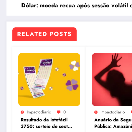
Dólar: moeda recua após sessão volátil
RELATED POSTS
Impactodiario
0
Impactodiario
Resultado da lotofácil
Anuário da Segu
3750: sorteio de sexta-
Pública: Amazôn