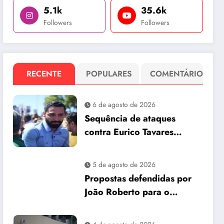
5.1k
35.6k
Followers
Followers
RECENTE
POPULARES
COMENTÁRIO
6 de agosto de 2026
Sequência de ataques
contra Eurico Tavares
chama atenção em meio à
corrida pela Aleam
5 de agosto de 2026
Propostas defendidas por
João Roberto para o
interior são incorporadas
ao plano de governo de