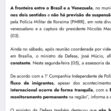
A fronteira entre o Brasil e a Venezuela
, no mun
nos dois sentidos
e
não há previsão de suspensã
pela Polícia Militar de Roraima (PMRR), em nota div
venezuelano e a captura do presidente Nicolás Mad
(03).
Ainda no sábado, após reunião coordenada por videoc
em Brasília, o ministro da Defesa, José Múcio, 
constante
. Nesta segunda-feira (05), a assessoria da
De acordo com a 1ª Companhia Independente de Políc
fluxo de imigrantes
, apesar dos acontecimentos
internacional ocorre de forma tranquila
, com a
monitoramento permanente
na região”, informa a 
O ministro da Defesa também destacou que
não h