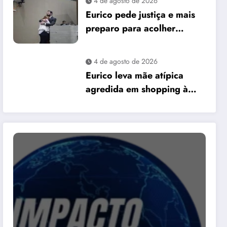
4 de agosto de 2026
David Almeida
Eurico pede justiça e mais
preparo para acolher
pessoas autistas em Manaus
4 de agosto de 2026
Eurico leva mãe atípica
agredida em shopping à
Câmara e pede mais
preparo dos
estabelecimentos para
acolher autistas