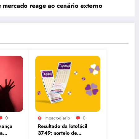
 e mercado reage ao cenário externo
0
Impactodiario
0
rança
Resultado da lotofácil
ia
3749: sorteio de