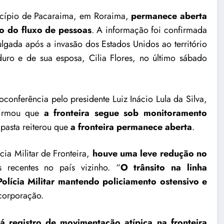
icípio de Pacaraima, em Roraima,
permanece aberta
o do fluxo de pessoas
. A informação foi confirmada
ulgada após a invasão dos Estados Unidos ao território
uro e de sua esposa, Cilia Flores, no último sábado
onferência pelo presidente Luiz Inácio Lula da Silva,
afirmou que
a
fronteira segue sob monitoramento
 pasta reiterou que
a fronteira permanece aberta
.
ia Militar de Fronteira,
houve uma leve redução no
 recentes no país vizinho. “
O trânsito na linha
Polícia Militar mantendo policiamento ostensivo e
corporação.
á registro de movimentação atípica na fronteira