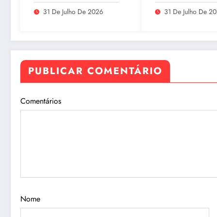
feira (31/07/2026)
Legal concentra 
dos oito estados
31 De Julho De 2026
31 De Julho De 2
maiores taxas de
estupro do país
PUBLICAR COMENTÁRIO
Comentários
Nome