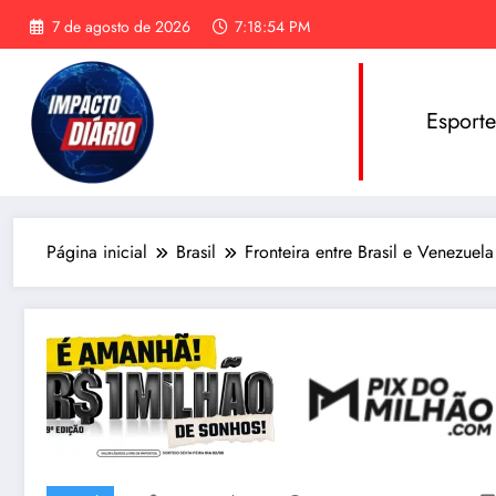
Pular
7 de agosto de 2026
7:18:55 PM
para
o
conteúdo
Esport
Página inicial
Brasil
Fronteira entre Brasil e Venezue