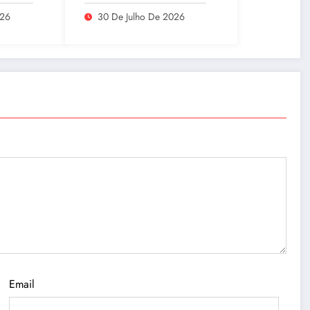
sete
quinta-feira
 com
(30/07/2026)
026
30 De Julho De 2026
Email