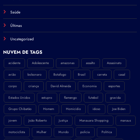
Saúde
Últimas
Uncategorized
NÚVEM DE TAGS
acidente
Adolescente
amazonas
assalto
Assasinato
avião
bolsonaro
Botafogo
Brasil
carreta
casal
corpo
criança
David Almeida
Economia
esportes
Estados Unidos
estupro
flamengo
futebol
gravida
Grupo Chibatão
Homem
Homicidio
idoso
Joe Biden
jovem
João Roberto
Justiça
Manauara Shopping
manaus
motociclista
Mulher
Mundo
policia
Politica