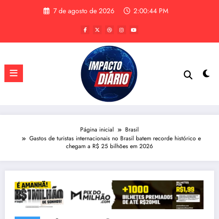
Pular
7 de agosto de 2026
2:00:45 PM
para
o
conteúdo
Página inicial
Brasil
Gastos de turistas internacionais no Brasil batem recorde histórico e
chegam a R$ 25 bilhões em 2026