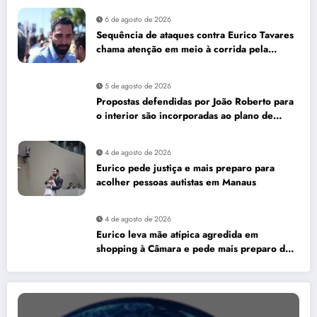
6 de agosto de 2026
Sequência de ataques contra Eurico Tavares
chama atenção em meio à corrida pela
Aleam
5 de agosto de 2026
Propostas defendidas por João Roberto para
o interior são incorporadas ao plano de
governo de David Almeida
4 de agosto de 2026
Eurico pede justiça e mais preparo para
acolher pessoas autistas em Manaus
4 de agosto de 2026
Eurico leva mãe atípica agredida em
shopping à Câmara e pede mais preparo dos
estabelecimentos para acolher autistas