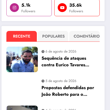
5.1k
35.6k
Followers
Followers
RECENTE
POPULARES
COMENTÁRIO
6 de agosto de 2026
Sequência de ataques
contra Eurico Tavares
chama atenção em meio à
corrida pela Aleam
5 de agosto de 2026
Propostas defendidas por
João Roberto para o
interior são incorporadas
ao plano de governo de