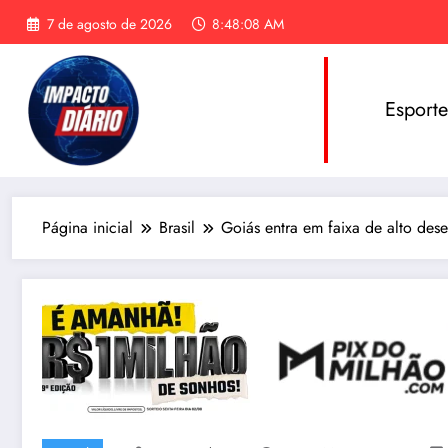
Pular
7 de agosto de 2026
8:48:09 AM
para
o
conteúdo
Esport
Página inicial
Brasil
Goiás entra em faixa de alto des