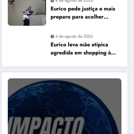
4 de agosto de 2026
David Almeida
Eurico pede justiça e mais
preparo para acolher
pessoas autistas em Manaus
4 de agosto de 2026
Eurico leva mãe atípica
agredida em shopping à
Câmara e pede mais
preparo dos
estabelecimentos para
acolher autistas