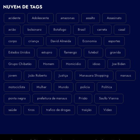
NÚVEM DE TAGS
acidente
Adolescente
amazonas
assalto
Assasinato
avião
bolsonaro
Botafogo
Brasil
carreta
casal
corpo
criança
David Almeida
Economia
esportes
Estados Unidos
estupro
flamengo
futebol
gravida
Grupo Chibatão
Homem
Homicidio
idoso
Joe Biden
jovem
João Roberto
Justiça
Manauara Shopping
manaus
motociclista
Mulher
Mundo
policia
Politica
ponta negra
prefeitura de manaus
Prisão
Saullo Vianna
saúde
tiros
trafico de drogas
traição
Video