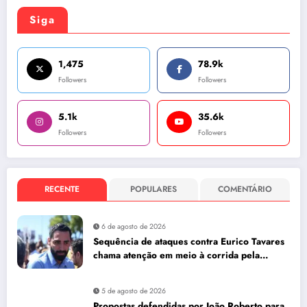
Siga
1,475
78.9k
Followers
Followers
5.1k
35.6k
Followers
Followers
RECENTE
POPULARES
COMENTÁRIO
6 de agosto de 2026
Sequência de ataques contra Eurico Tavares
chama atenção em meio à corrida pela
Aleam
5 de agosto de 2026
Propostas defendidas por João Roberto para