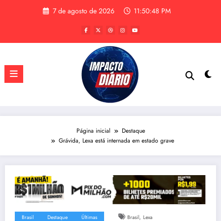
Pular
7 de agosto de 2026
11:50:49 PM
para
o
conteúdo
Página inicial
Destaque
Grávida, Lexa está internada em estado grave
,
Brasil
Destaque
Últimas
Brasil
Lexa