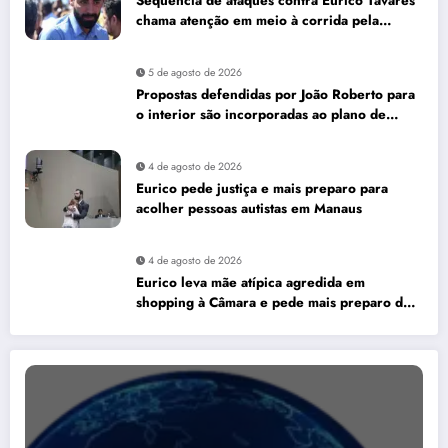
Sequência de ataques contra Eurico Tavares
chama atenção em meio à corrida pela
Aleam
5 de agosto de 2026
Propostas defendidas por João Roberto para
o interior são incorporadas ao plano de
governo de David Almeida
4 de agosto de 2026
Eurico pede justiça e mais preparo para
acolher pessoas autistas em Manaus
4 de agosto de 2026
Eurico leva mãe atípica agredida em
shopping à Câmara e pede mais preparo dos
estabelecimentos para acolher autistas