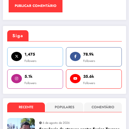
Siga
1,475
78.9k
Followers
Followers
5.1k
35.6k
Followers
Followers
RECENTE
POPULARES
COMENTÁRIO
6 de agosto de 2026