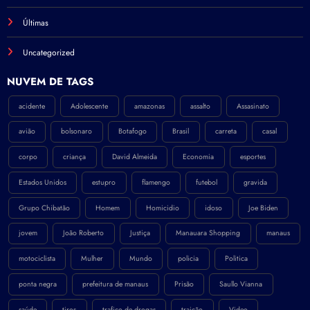
Últimas
Uncategorized
NÚVEM DE TAGS
acidente
Adolescente
amazonas
assalto
Assasinato
avião
bolsonaro
Botafogo
Brasil
carreta
casal
corpo
criança
David Almeida
Economia
esportes
Estados Unidos
estupro
flamengo
futebol
gravida
Grupo Chibatão
Homem
Homicidio
idoso
Joe Biden
jovem
João Roberto
Justiça
Manauara Shopping
manaus
motociclista
Mulher
Mundo
policia
Politica
ponta negra
prefeitura de manaus
Prisão
Saullo Vianna
saúde
tiros
trafico de drogas
traição
Video