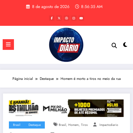
Pular
8 de agosto de 2026
8:56:35 AM
para
o
conteúdo
Página inicial
Destaque
Homem é morto a tiros no meio da rua
,
,
Brasil
Destaque
Brasil
Homem
Tiros
Impactodiario