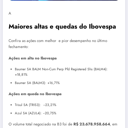
A
Maiores altas e quedas do Ibovespa
Confira as ações com melhor e pior desempenho no último
fechamento:
Ações em alta no Ibovespa
Baumer SA BALM Non-Cum Perp Pfd Registered Shs (BALM4):
+18,81%
Baumer SA (BALM3): +16,71%
Ações em queda no Ibovespa
Trisul SA (TRIS3): −23,21%
Azul SA (AZUL4): −20,75%
O volume total negociado na B3 foi de
R$ 23.678.958.664
, em