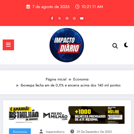
Pular
7 de agosto de 2026
10:21:12 AM
para
o
conteúdo
Página inicial
Economia
Ibovespa fecha em de 0,X% e encerra acima dos 140 mil pontos
Economia
Impactodiario
29 De Dezembro De 2025