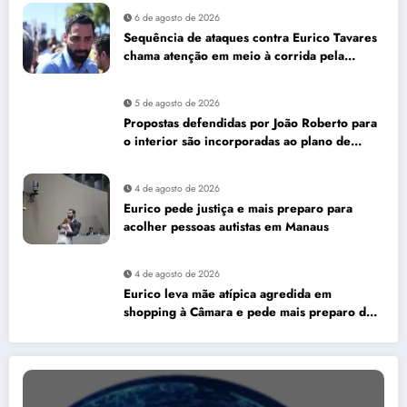
6 de agosto de 2026
Sequência de ataques contra Eurico Tavares
chama atenção em meio à corrida pela
Aleam
5 de agosto de 2026
Propostas defendidas por João Roberto para
o interior são incorporadas ao plano de
governo de David Almeida
4 de agosto de 2026
Eurico pede justiça e mais preparo para
acolher pessoas autistas em Manaus
4 de agosto de 2026
Eurico leva mãe atípica agredida em
shopping à Câmara e pede mais preparo dos
estabelecimentos para acolher autistas