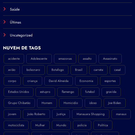
Saúde
Últimas
Uncategorized
NÚVEM DE TAGS
acidente
Adolescente
amazonas
assalto
Assasinato
avião
bolsonaro
Botafogo
Brasil
carreta
casal
corpo
criança
David Almeida
Economia
esportes
Estados Unidos
estupro
flamengo
futebol
gravida
Grupo Chibatão
Homem
Homicidio
idoso
Joe Biden
jovem
João Roberto
Justiça
Manauara Shopping
manaus
motociclista
Mulher
Mundo
policia
Politica