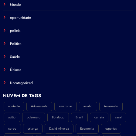
Mundo
oportunidade
policia
Política
Saúde
Últimas
Uncategorized
NÚVEM DE TAGS
acidente
Adolescente
amazonas
assalto
Assasinato
avião
bolsonaro
Botafogo
Brasil
carreta
casal
corpo
criança
David Almeida
Economia
esportes