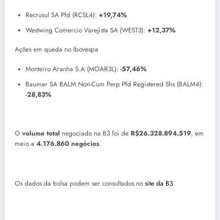
Recrusul SA Pfd (RCSL4):
+19,74%
Westwing Comercio Varejista SA (WEST3):
+12,37%
Ações em queda no Ibovespa
Monteiro Aranha S.A (MOAR3L):
-57,46%
Baumer SA BALM Non-Cum Perp Pfd Registered Shs (BALM4):
-28,83%
O
volume total
negociado na B3 foi de
R$
26.328.894.519
, em
meio a
4.176.860
negócios
.
Os dados da bolsa podem ser consultados no
site da B3
.