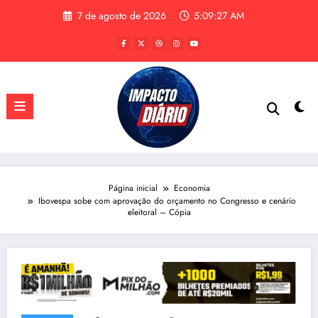
Pular
7 de agosto de 2026
5:09:27 AM
para
o
conteúdo
Página inicial
Economia
Ibovespa sobe com aprovação do orçamento no Congresso e cenário
eleitoral – Cópia