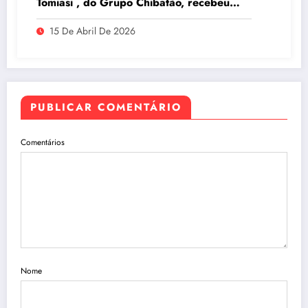
Tomiasi , do Grupo Chibatão, recebeu
prêmio da Log-In na Intermodal South
15 De Abril De 2026
America 2026, em São Paulo
PUBLICAR COMENTÁRIO
Comentários
Nome