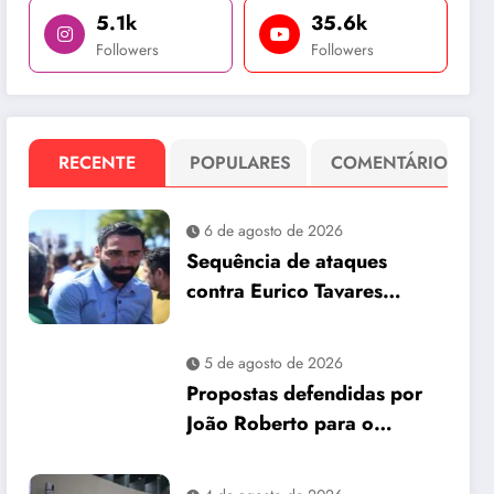
5.1k
35.6k
Followers
Followers
RECENTE
POPULARES
COMENTÁRIO
6 de agosto de 2026
Sequência de ataques
contra Eurico Tavares
chama atenção em meio à
corrida pela Aleam
5 de agosto de 2026
Propostas defendidas por
João Roberto para o
interior são incorporadas
ao plano de governo de