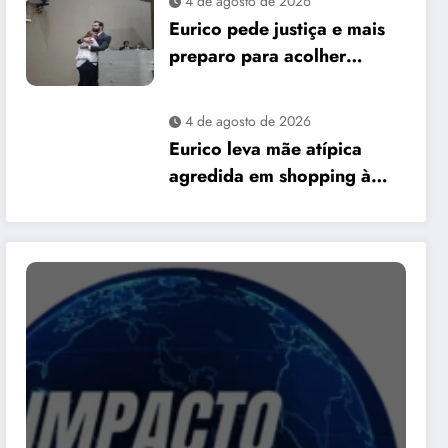
4 de agosto de 2026
David Almeida
Eurico pede justiça e mais
preparo para acolher
pessoas autistas em Manaus
4 de agosto de 2026
Eurico leva mãe atípica
agredida em shopping à
Câmara e pede mais
preparo dos
estabelecimentos para
acolher autistas