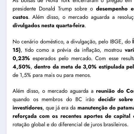
As bolsas de Nova York encerraram o pregão em
presidente Donald Trump sobre o
desempenho e
custos
. Além disso, o mercado aguarda a resoluç
divulgados nesta quarta-feira
.
No cenário doméstico, a divulgação, pelo IBGE, do
15)
, tido como a prévia da inflação, mostrou
var
0,23%
esperados pelo mercado. Com esse resul
4,50%
,
dentro da meta de 3,0% estipulada pe
de 1,5% para mais ou para menos.
Além disso, o mercado aguarda a
reunião do Com
quando os membros do BC irão
decidir sobre
investidores
, que já era da
manutenção do patam
reforçada com os recentes aportes de capital 
rotação global e do diferencial de juros brasileiros.