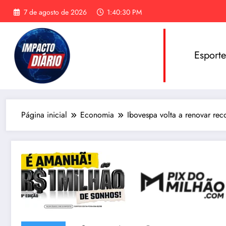
Pular
7 de agosto de 2026
1:40:31 PM
para
o
conteúdo
Esport
Página inicial
Economia
Ibovespa volta a renovar rec