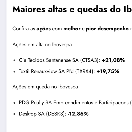
Maiores altas e quedas do I
Confira as
ações
com
melhor
e
pior
desempenho
n
Ações em alta no Ibovespa
Cia Tecidos Santanense SA (CTSA3):
+21,08%
Textil Renauxview SA Pfd (TXRX4):
+19,75%
Ações em queda no Ibovespa
PDG Realty SA Empreendimentos e Participacoes
Desktop SA (DESK3):
-12,86%