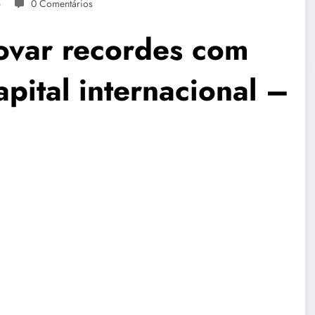
6
0 Comentários
novar recordes com
apital internacional –