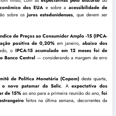
 tom misto, com as
expectativas pelo discurso
do
conômico dos EUA
e sobre a
acessibilidade de
ão sobre os
juros estadunidenses
, que devem ser
Índice de Preços ao Consumidor Amplo -15 (IPCA-
iação positiva de 0,20%
em janeiro,
abaixo dos
tado, o
IPCA-15 acumulado em 12 meses foi de
lo Banco Central
— considerando a margem de erro
itê de Política Monetária (Copom)
desta quarta,
 o novo patamar da Selic
. A
expectativa dos
ar de 15%
ao ano para a primeira reunião do ano,
foi
estrangeiro
feitos na última semana, decorrentes da