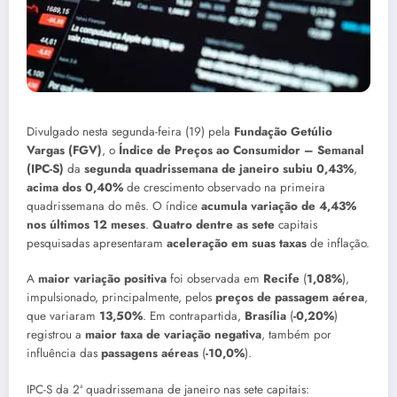
Divulgado nesta segunda-feira (19) pela
Fundação Getúlio
Vargas (FGV)
, o
Índice de Preços ao Consumidor – Semanal
(IPC-S)
da
segunda quadrissemana de janeiro
subiu 0,43%
,
acima dos 0,40%
de crescimento observado na primeira
quadrissemana do mês. O índice
acumula variação de 4,43%
nos últimos 12 meses
.
Quatro dentre as sete
capitais
pesquisadas apresentaram
aceleração em suas taxas
de inflação.
A
maior variação positiva
foi observada em
Recife
(
1,08%
),
impulsionado, principalmente, pelos
preços de passagem aérea
,
que variaram
13,50%
. Em contrapartida,
Brasília
(
-0,20%
)
registrou a
maior taxa de variação negativa
, também por
influência das
passagens aéreas
(
-10,0%
).
IPC-S da 2ª quadrissemana de janeiro nas sete capitais: