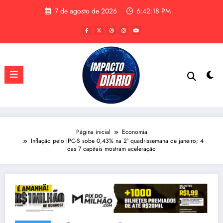
Pular
7 de agosto de 2026
6:42:18 PM
para
o
conteúdo
Página inicial
Economia
Inflação pelo IPC-S sobe 0,43% na 2ª quadrissemana de janeiro; 4
das 7 capitais mostram aceleração