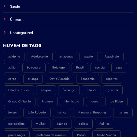
Saúde
Últimas
Uncategorized
NÚVEM DE TAGS
acidente
Adolescente
amazonas
assalto
Assasinato
avião
bolsonaro
Botafogo
Brasil
carreta
casal
corpo
criança
David Almeida
Economia
esportes
Estados Unidos
estupro
flamengo
futebol
gravida
Grupo Chibatão
Homem
Homicidio
idoso
Joe Biden
jovem
João Roberto
Justiça
Manauara Shopping
manaus
motociclista
Mulher
Mundo
policia
Politica
ponta negra
prefeitura de manaus
Prisão
Saullo Vianna