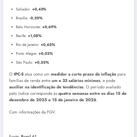
Salvador:
+0,43%
Brasília:
-0,20%
Belo Horizonte:
+0,69%
Recife:
+1,08%
Rio de Janeiro:
+0,65%
Porto Alegre:
+0,02%
São Paulo:
+0,55%
O
IPC-S
atua como um
medidor a curto prazo da inflação
para
famílias de renda entre
um e 33 salários mínimos
, e pode
auxiliar na identificação de tendências
. O período avaliado
pelo índice corresponde às
quatro semanas entre os dias 15 de
dezembro de 2025 e 15 de janeiro de 2026
.
Com informações da FGV.
Fonte:
Brasil 61