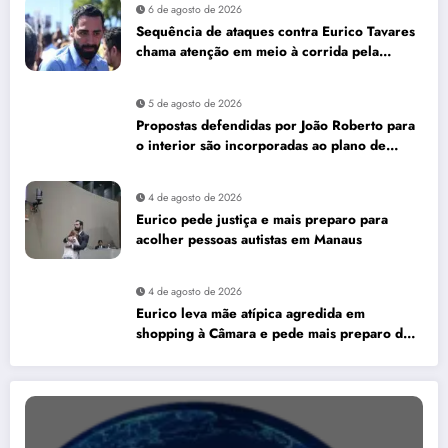
6 de agosto de 2026
Sequência de ataques contra Eurico Tavares
chama atenção em meio à corrida pela
Aleam
5 de agosto de 2026
Propostas defendidas por João Roberto para
o interior são incorporadas ao plano de
governo de David Almeida
4 de agosto de 2026
Eurico pede justiça e mais preparo para
acolher pessoas autistas em Manaus
4 de agosto de 2026
Eurico leva mãe atípica agredida em
shopping à Câmara e pede mais preparo dos
estabelecimentos para acolher autistas