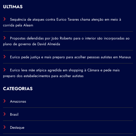
ÚLTIMAS
Sequência de ataques contra Eurico Tavares chama atenção em meio à
corrida pela Aleam
Propostas defendidas por João Roberto para o interior são incorporadas ao
plano de governo de David Almeida
Eurico pede justiça e mais preparo para acolher pessoas autistas em Manaus
Eurico leva mãe atípica agredida em shopping à Câmara e pede mais
preparo dos estabelecimentos para acolher autistas
CATEGORIAS
Amazonas
Brasil
Destaque