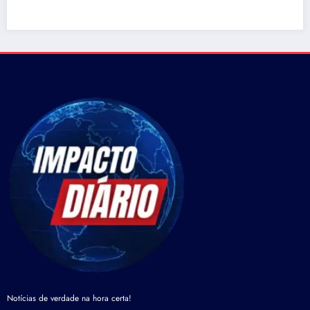
Notícias de verdade na hora certa!