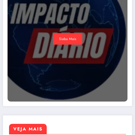
Siaba Mais
VEJA MAIS