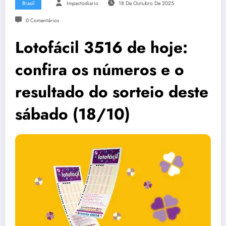
Brasil
Impactodiario
18 De Outubro De 2025
0 Comentários
Lotofácil 3516 de hoje:
confira os números e o
resultado do sorteio deste
sábado (18/10)