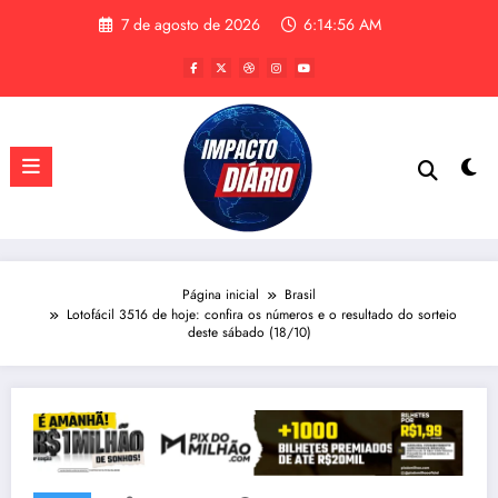
Pular
7 de agosto de 2026
6:14:56 AM
para
o
conteúdo
Página inicial
Brasil
Lotofácil 3516 de hoje: confira os números e o resultado do sorteio
deste sábado (18/10)