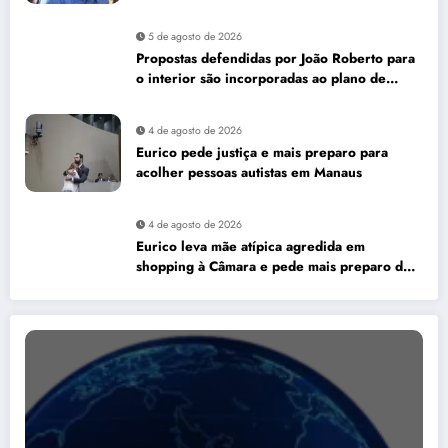
Aleam
5 de agosto de 2026
Propostas defendidas por João Roberto para
o interior são incorporadas ao plano de
governo de David Almeida
4 de agosto de 2026
Eurico pede justiça e mais preparo para
acolher pessoas autistas em Manaus
4 de agosto de 2026
Eurico leva mãe atípica agredida em
shopping à Câmara e pede mais preparo dos
estabelecimentos para acolher autistas