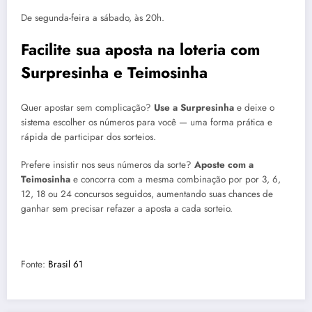
De segunda-feira a sábado, às 20h.
Facilite sua aposta na loteria com
Surpresinha e Teimosinha
Quer apostar sem complicação?
Use a Surpresinha
e deixe o
sistema escolher os números para você — uma forma prática e
rápida de participar dos sorteios.
Prefere insistir nos seus números da sorte?
Aposte com a
Teimosinha
e concorra com a mesma combinação por por 3, 6,
12, 18 ou 24 concursos seguidos, aumentando suas chances de
ganhar sem precisar refazer a aposta a cada sorteio.
Fonte:
Brasil 61