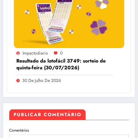
Impactodiario
0
Resultado da lotofácil 3749: sorteio de
quinta-feira (30/07/2026)
30 De Julho De 2026
PUBLICAR COMENTÁRIO
Comentários