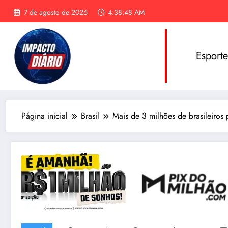
Pular
7 de agosto de 2026
4:38:49 AM
para
o
conteúdo
Esport
Página inicial
Brasil
Mais de 3 milhões de brasileiros