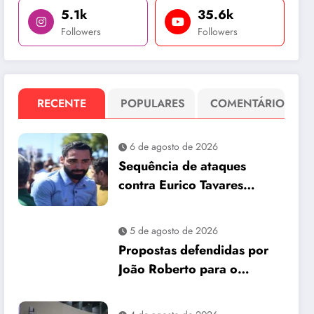
5.1k
35.6k
Followers
Followers
RECENTE
POPULARES
COMENTÁRIO
6 de agosto de 2026
Sequência de ataques
contra Eurico Tavares
chama atenção em meio à
corrida pela Aleam
5 de agosto de 2026
Propostas defendidas por
João Roberto para o
interior são incorporadas
ao plano de governo de