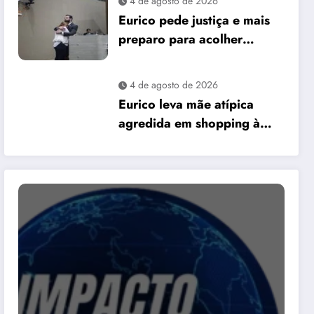
4 de agosto de 2026
David Almeida
Eurico pede justiça e mais
preparo para acolher
pessoas autistas em Manaus
4 de agosto de 2026
Eurico leva mãe atípica
agredida em shopping à
Câmara e pede mais
preparo dos
estabelecimentos para
acolher autistas