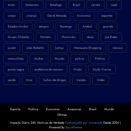
avião
bolsonaro
Botafogo
Brasil
carreta
casal
corpo
criança
David Almeida
Economia
esportes
Estados Unidos
estupro
flamengo
futebol
gravida
Grupo Chibatão
Homem
Homicidio
idoso
Joe Biden
jovem
João Roberto
Justiça
Manauara Shopping
manaus
motociclista
Mulher
Mundo
policia
Politica
ponta negra
prefeitura de manaus
Prisão
Saullo Vianna
saúde
tiros
trafico de drogas
traição
Video
Esporte
Política
Economia
Amazonas
Brasil
Mundo
Últimas
Impacto Diário 24h -Notícias de Verdade
Customizado por inovacode
Desde 2026 |
Powered By
SpiceThemes