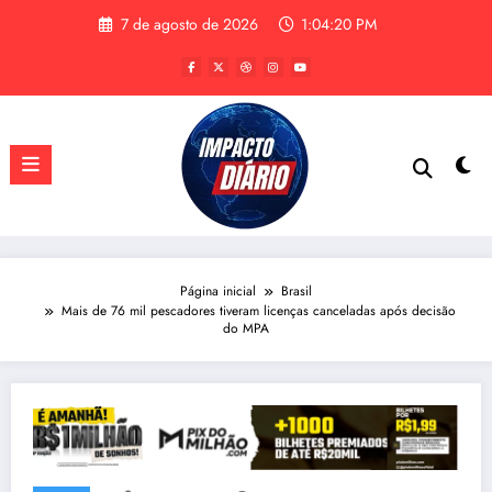
Pular
7 de agosto de 2026
1:04:21 PM
para
o
conteúdo
Página inicial
Brasil
Mais de 76 mil pescadores tiveram licenças canceladas após decisão
do MPA