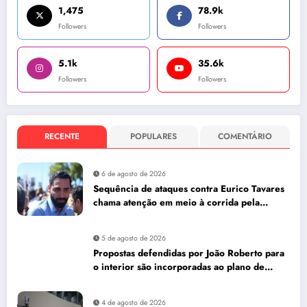
1,475
78.9k
Followers
Followers
5.1k
35.6k
Followers
Followers
RECENTE
POPULARES
COMENTÁRIO
6 de agosto de 2026
Sequência de ataques contra Eurico Tavares
chama atenção em meio à corrida pela
Aleam
5 de agosto de 2026
Propostas defendidas por João Roberto para
o interior são incorporadas ao plano de
governo de David Almeida
4 de agosto de 2026