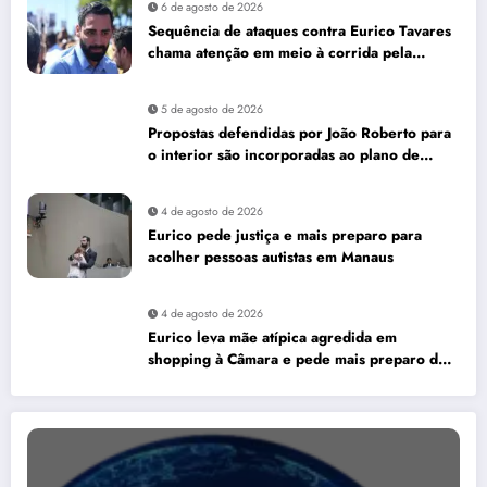
6 de agosto de 2026
Sequência de ataques contra Eurico Tavares
chama atenção em meio à corrida pela
Aleam
5 de agosto de 2026
Propostas defendidas por João Roberto para
o interior são incorporadas ao plano de
governo de David Almeida
4 de agosto de 2026
Eurico pede justiça e mais preparo para
acolher pessoas autistas em Manaus
4 de agosto de 2026
Eurico leva mãe atípica agredida em
shopping à Câmara e pede mais preparo dos
estabelecimentos para acolher autistas