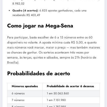
8.982,02
Quadra (4 acertos):
6.825 apostas ganhadoras, cada uma
recebendo R$ 403,49
Como jogar na Mega-Sena
Para participar, basta escolher de 6 a 15 números entre os 60
disponíveis no volante. A aposta mínima custa R$ 5,00, e quanto
mais números você marcar, maior o preço — mas também maiores
as chances de ganhar. Os sorteios acontecem três vezes por
semana, às terças, quintas e sábados, sempre às 21h (horário de
Brasília).
Probabilidades de acerto
Números apostados
Probabilidade de acertar 6 dezenas
6 números
1 em 50.063.860
7 números
1 em 7.151.980
8 números
1 em 1.787.995