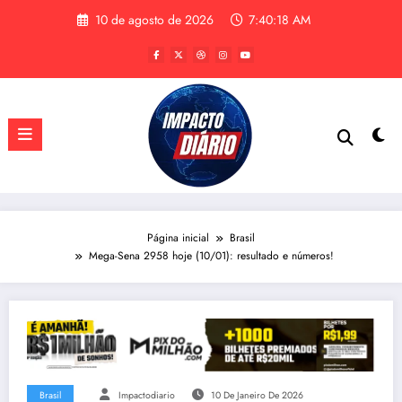
Pular
10 de agosto de 2026
7:40:18 AM
para
o
conteúdo
Página inicial
Brasil
Mega-Sena 2958 hoje (10/01): resultado e números!
Brasil
Impactodiario
10 De Janeiro De 2026