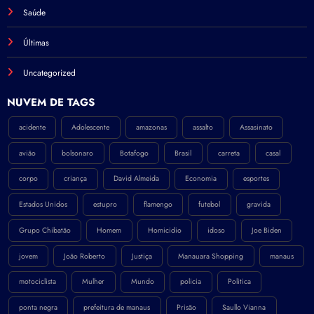
Saúde
Últimas
Uncategorized
NÚVEM DE TAGS
acidente
Adolescente
amazonas
assalto
Assasinato
avião
bolsonaro
Botafogo
Brasil
carreta
casal
corpo
criança
David Almeida
Economia
esportes
Estados Unidos
estupro
flamengo
futebol
gravida
Grupo Chibatão
Homem
Homicidio
idoso
Joe Biden
jovem
João Roberto
Justiça
Manauara Shopping
manaus
motociclista
Mulher
Mundo
policia
Politica
ponta negra
prefeitura de manaus
Prisão
Saullo Vianna