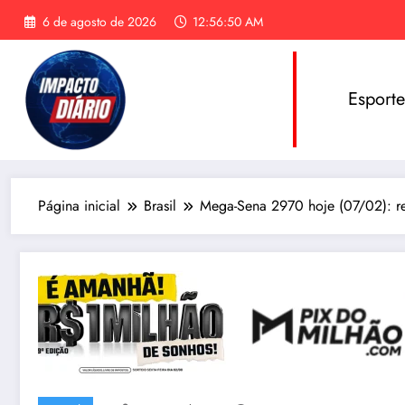
Pular
6 de agosto de 2026
12:56:50 AM
para
o
conteúdo
Esport
Página inicial
Brasil
Mega-Sena 2970 hoje (07/02): re