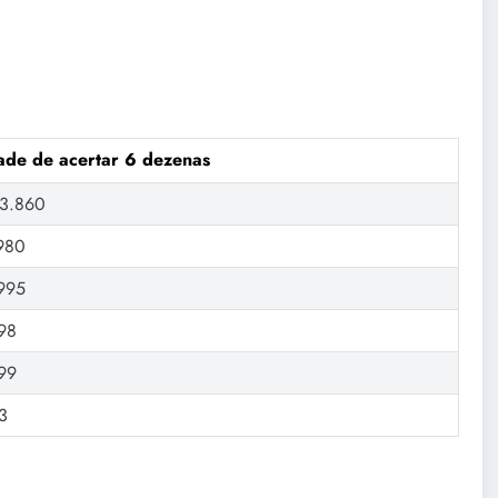
ade de acertar 6 dezenas
63.860
.980
.995
98
99
3