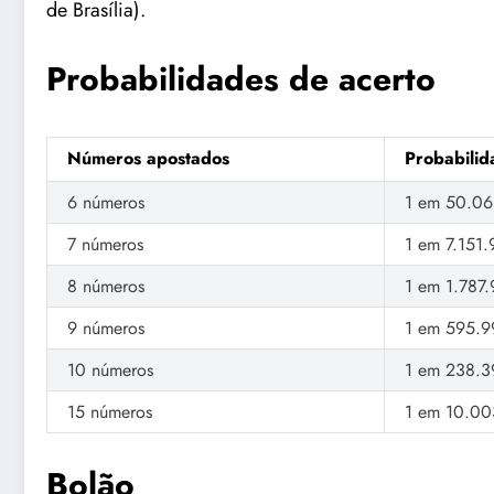
de Brasília).
Probabilidades de acerto
Números apostados
Probabilid
6 números
1 em 50.0
7 números
1 em 7.151
8 números
1 em 1.787
9 números
1 em 595.9
10 números
1 em 238.3
15 números
1 em 10.00
Bolão