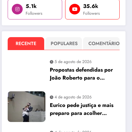
5.1k
35.6k
Followers
Followers
RECENTE
POPULARES
COMENTÁRIO
5 de agosto de 2026
Propostas defendidas por
João Roberto para o
interior são incorporadas
ao plano de governo de
4 de agosto de 2026
David Almeida
Eurico pede justiça e mais
preparo para acolher
pessoas autistas em Manaus