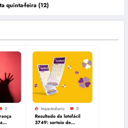
 quinta-feira (12)
0
Impactodiario
0
rança
Resultado da lotofácil
ia
3749: sorteio de