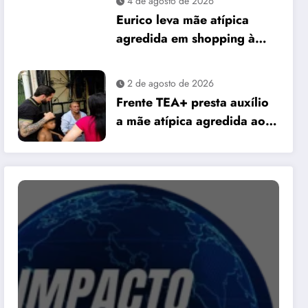
4 de agosto de 2026
Eurico leva mãe atípica
agredida em shopping à
Câmara e pede mais
preparo dos
2 de agosto de 2026
estabelecimentos para
Frente TEA+ presta auxílio
acolher autistas
a mãe atípica agredida ao
socorrer filho em crise