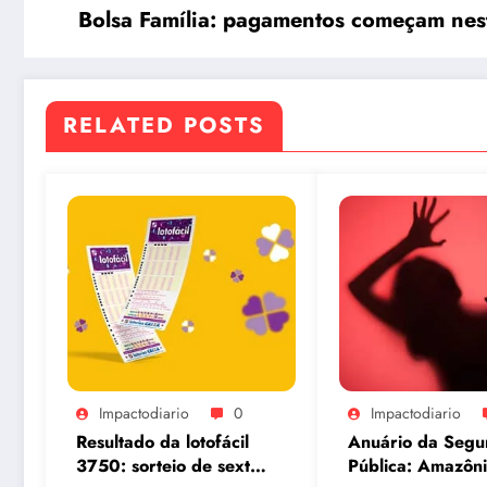
Bolsa Família: pagamentos começam nesta
RELATED POSTS
Impactodiario
0
Impactodiario
Resultado da lotofácil
Anuário da Segu
3750: sorteio de sexta-
Pública: Amazôn