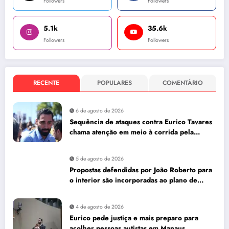
Followers
Followers
5.1k
35.6k
Followers
Followers
RECENTE
POPULARES
COMENTÁRIO
6 de agosto de 2026
Sequência de ataques contra Eurico Tavares
chama atenção em meio à corrida pela
Aleam
5 de agosto de 2026
Propostas defendidas por João Roberto para
o interior são incorporadas ao plano de
governo de David Almeida
4 de agosto de 2026
Eurico pede justiça e mais preparo para
acolher pessoas autistas em Manaus