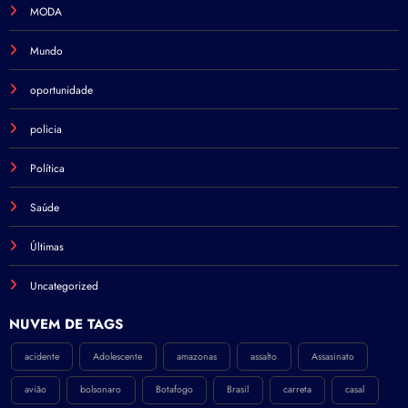
MODA
Mundo
oportunidade
policia
Política
Saúde
Últimas
Uncategorized
NÚVEM DE TAGS
acidente
Adolescente
amazonas
assalto
Assasinato
avião
bolsonaro
Botafogo
Brasil
carreta
casal