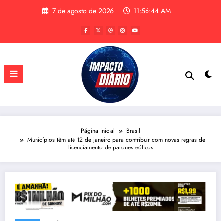
Pular
7 de agosto de 2026
11:56:45 AM
para
o
conteúdo
Página inicial
Brasil
Municípios têm até 12 de janeiro para contribuir com novas regras de
licenciamento de parques eólicos