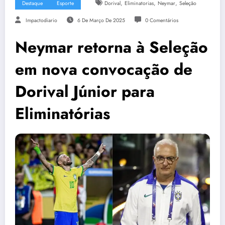
,
,
,
Destaque
Esporte
Dorival
Eliminatorias
Neymar
Seleção
Impactodiario
6 De Março De 2025
0 Comentários
Neymar retorna à Seleção
em nova convocação de
Dorival Júnior para
Eliminatórias