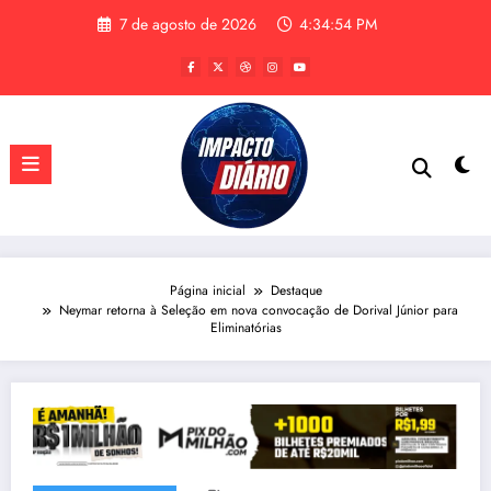
Pular
7 de agosto de 2026
4:34:55 PM
para
o
conteúdo
Página inicial
Destaque
Neymar retorna à Seleção em nova convocação de Dorival Júnior para
Eliminatórias