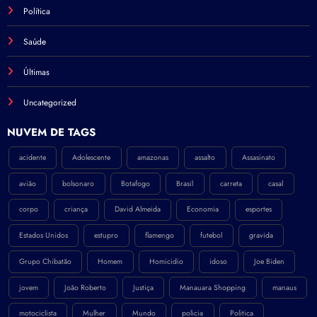
Política
Saúde
Últimas
Uncategorized
NÚVEM DE TAGS
acidente
Adolescente
amazonas
assalto
Assasinato
avião
bolsonaro
Botafogo
Brasil
carreta
casal
corpo
criança
David Almeida
Economia
esportes
Estados Unidos
estupro
flamengo
futebol
gravida
Grupo Chibatão
Homem
Homicidio
idoso
Joe Biden
jovem
João Roberto
Justiça
Manauara Shopping
manaus
motociclista
Mulher
Mundo
policia
Politica