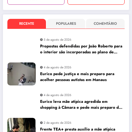
RECENTE
POPULARES
COMENTÁRIO
5 de agosto de 2026
Propostas defendidas por João Roberto para
o interior são incorporadas ao plano de
governo de David Almeida
4 de agosto de 2026
Eurico pede justiça e mais preparo para
acolher pessoas autistas em Manaus
4 de agosto de 2026
Eurico leva mãe atípica agredida em
shopping à Câmara e pede mais preparo dos
estabelecimentos para acolher autistas
2 de agosto de 2026
Frente TEA+ presta auxílio a mãe atípica