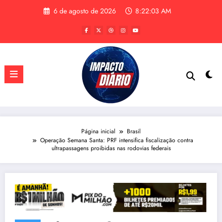
Pular
6 de agosto de 2026
8:22:03 AM
para
o
conteúdo
Página inicial
Brasil
Operação Semana Santa: PRF intensifica fiscalização contra
ultrapassagens proibidas nas rodovias federais