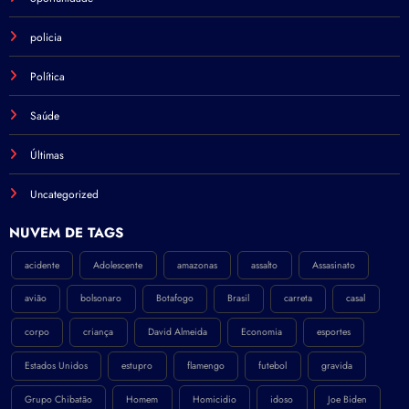
policia
Política
Saúde
Últimas
Uncategorized
NÚVEM DE TAGS
acidente
Adolescente
amazonas
assalto
Assasinato
avião
bolsonaro
Botafogo
Brasil
carreta
casal
corpo
criança
David Almeida
Economia
esportes
Estados Unidos
estupro
flamengo
futebol
gravida
Grupo Chibatão
Homem
Homicidio
idoso
Joe Biden