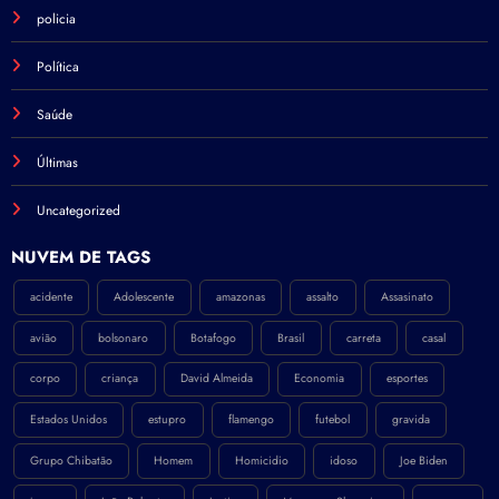
policia
Política
Saúde
Últimas
Uncategorized
NÚVEM DE TAGS
acidente
Adolescente
amazonas
assalto
Assasinato
avião
bolsonaro
Botafogo
Brasil
carreta
casal
corpo
criança
David Almeida
Economia
esportes
Estados Unidos
estupro
flamengo
futebol
gravida
Grupo Chibatão
Homem
Homicidio
idoso
Joe Biden