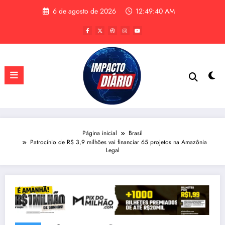
Pular
6 de agosto de 2026
12:49:41 AM
para
o
conteúdo
Página inicial
Brasil
Patrocínio de R$ 3,9 milhões vai financiar 65 projetos na Amazônia
Legal