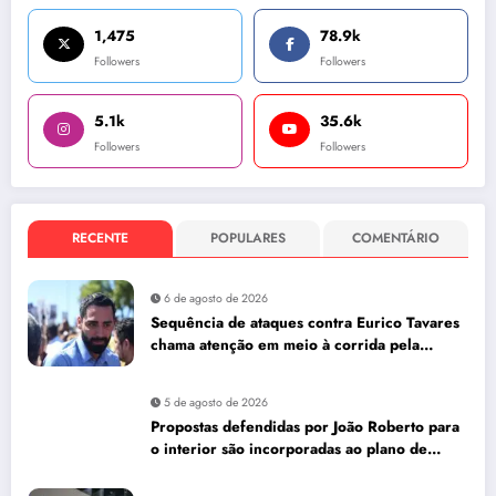
1,475
78.9k
Followers
Followers
5.1k
35.6k
Followers
Followers
RECENTE
POPULARES
COMENTÁRIO
6 de agosto de 2026
Sequência de ataques contra Eurico Tavares
chama atenção em meio à corrida pela
Aleam
5 de agosto de 2026
Propostas defendidas por João Roberto para
o interior são incorporadas ao plano de
governo de David Almeida