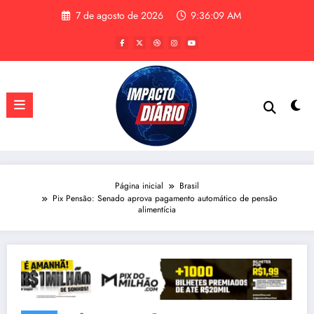
Pular
7 de agosto de 2026
9:36:10 AM
para
o
conteúdo
Página inicial
Brasil
Pix Pensão: Senado aprova pagamento automático de pensão
alimentícia