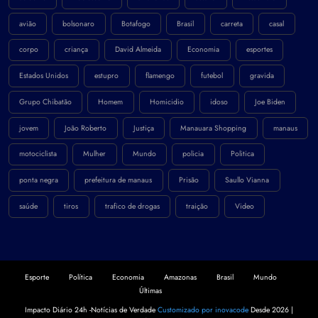
avião
bolsonaro
Botafogo
Brasil
carreta
casal
corpo
criança
David Almeida
Economia
esportes
Estados Unidos
estupro
flamengo
futebol
gravida
Grupo Chibatão
Homem
Homicidio
idoso
Joe Biden
jovem
João Roberto
Justiça
Manauara Shopping
manaus
motociclista
Mulher
Mundo
policia
Politica
ponta negra
prefeitura de manaus
Prisão
Saullo Vianna
saúde
tiros
trafico de drogas
traição
Video
Esporte
Política
Economia
Amazonas
Brasil
Mundo
Últimas
Impacto Diário 24h -Notícias de Verdade
Customizado por inovacode
Desde 2026 |