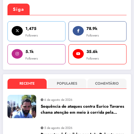
Siga
1,475
78.9k
Followers
Followers
5.1k
35.6k
Followers
Followers
RECENTE
POPULARES
COMENTÁRIO
6 de agosto de 2026
Sequência de ataques contra Eurico Tavares
chama atenção em meio à corrida pela
Aleam
5 de agosto de 2026