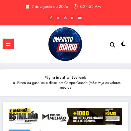
Pular
7 de agosto de 2026
8:24:53 AM
para
o
conteúdo
Página inicial
Economia
Preço da gasolina e diesel em Campo Grande (MS): veja os valores
médios