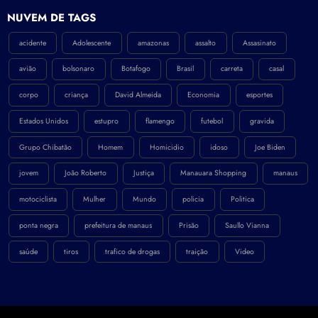
NÚVEM DE TAGS
acidente
Adolescente
amazonas
assalto
Assasinato
avião
bolsonaro
Botafogo
Brasil
carreta
casal
corpo
criança
David Almeida
Economia
esportes
Estados Unidos
estupro
flamengo
futebol
gravida
Grupo Chibatão
Homem
Homicidio
idoso
Joe Biden
jovem
João Roberto
Justiça
Manauara Shopping
manaus
motociclista
Mulher
Mundo
policia
Politica
ponta negra
prefeitura de manaus
Prisão
Saullo Vianna
saúde
tiros
trafico de drogas
traição
Video