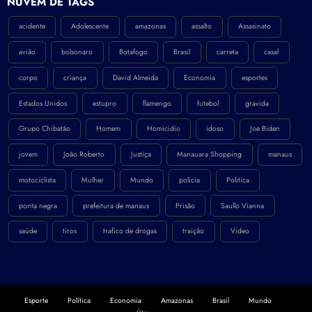
NÚVEM DE TAGS
acidente
Adolescente
amazonas
assalto
Assasinato
avião
bolsonaro
Botafogo
Brasil
carreta
casal
corpo
criança
David Almeida
Economia
esportes
Estados Unidos
estupro
flamengo
futebol
gravida
Grupo Chibatão
Homem
Homicidio
idoso
Joe Biden
jovem
João Roberto
Justiça
Manauara Shopping
manaus
motociclista
Mulher
Mundo
policia
Politica
ponta negra
prefeitura de manaus
Prisão
Saullo Vianna
saúde
tiros
trafico de drogas
traição
Video
Esporte
Política
Economia
Amazonas
Brasil
Mundo