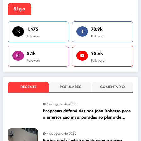
Siga
1,475
78.9k
Followers
Followers
5.1k
35.6k
Followers
Followers
RECENTE
POPULARES
COMENTÁRIO
5 de agosto de 2026
Propostas defendidas por João Roberto para
o interior são incorporadas ao plano de
governo de David Almeida
4 de agosto de 2026
Eurico pede justiça e mais preparo para