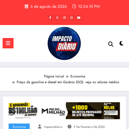
Pular
6 de agosto de 2026
10:24:11 PM
para
o
conteúdo
Página inicial
Economia
Preço da gasolina e diesel em Goiânia (GO): veja os valores médios
Economia
Impactodiario
9 De Fevereiro De 2026