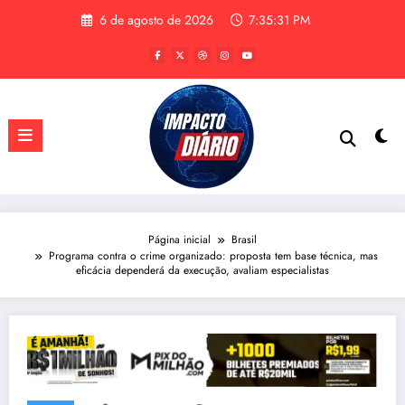
Pular
6 de agosto de 2026
7:35:32 PM
para
o
conteúdo
Página inicial
Brasil
Programa contra o crime organizado: proposta tem base técnica, mas
eficácia dependerá da execução, avaliam especialistas