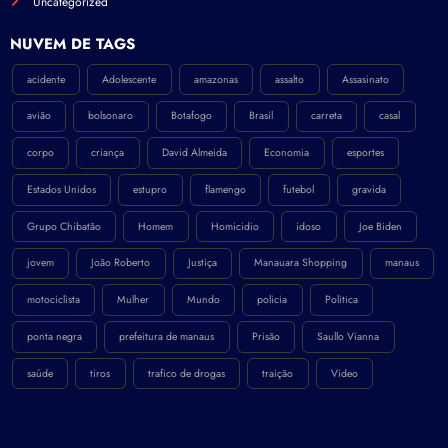
Uncategorized
NÚVEM DE TAGS
acidente
Adolescente
amazonas
assalto
Assasinato
avião
bolsonaro
Botafogo
Brasil
carreta
casal
corpo
criança
David Almeida
Economia
esportes
Estados Unidos
estupro
flamengo
futebol
gravida
Grupo Chibatão
Homem
Homicidio
idoso
Joe Biden
jovem
João Roberto
Justiça
Manauara Shopping
manaus
motociclista
Mulher
Mundo
policia
Politica
ponta negra
prefeitura de manaus
Prisão
Saullo Vianna
saúde
tiros
trafico de drogas
traição
Video