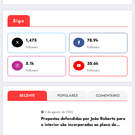
Siga
1,475
78.9k
Followers
Followers
5.1k
35.6k
Followers
Followers
RECENTE
POPULARES
COMENTÁRIO
5 de agosto de 2026
Propostas defendidas por João Roberto para
o interior são incorporadas ao plano de
governo de David Almeida