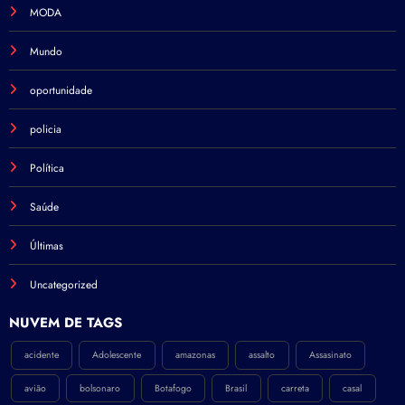
MODA
Mundo
oportunidade
policia
Política
Saúde
Últimas
Uncategorized
NÚVEM DE TAGS
acidente
Adolescente
amazonas
assalto
Assasinato
avião
bolsonaro
Botafogo
Brasil
carreta
casal