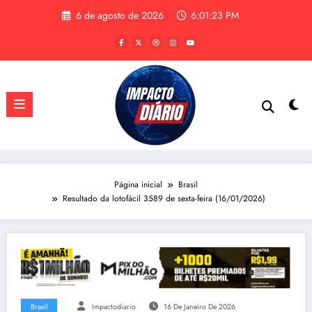
Pular
6 de agosto de 2026
6:01:24 PM
para
o
conteúdo
Página inicial
Brasil
Resultado da lotofácil 3589 de sexta-feira (16/01/2026)
Brasil
Impactodiario
16 De Janeiro De 2026