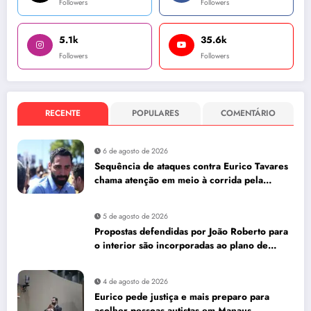
Followers
Followers
5.1k
35.6k
Followers
Followers
RECENTE
POPULARES
COMENTÁRIO
6 de agosto de 2026
Sequência de ataques contra Eurico Tavares
chama atenção em meio à corrida pela
Aleam
5 de agosto de 2026
Propostas defendidas por João Roberto para
o interior são incorporadas ao plano de
governo de David Almeida
4 de agosto de 2026
Eurico pede justiça e mais preparo para
acolher pessoas autistas em Manaus