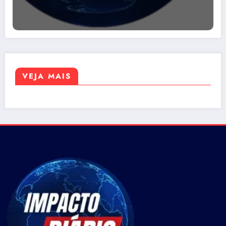
VEJA MAIS