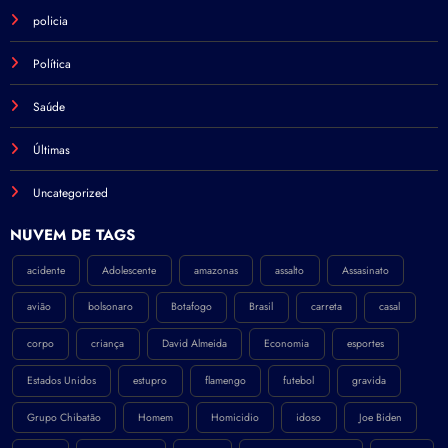
policia
Política
Saúde
Últimas
Uncategorized
NÚVEM DE TAGS
acidente
Adolescente
amazonas
assalto
Assasinato
avião
bolsonaro
Botafogo
Brasil
carreta
casal
corpo
criança
David Almeida
Economia
esportes
Estados Unidos
estupro
flamengo
futebol
gravida
Grupo Chibatão
Homem
Homicidio
idoso
Joe Biden