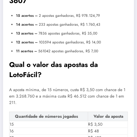
3607
15 acertos –
2 apostas ganhadoras, R$ 978.124,79
14 acertos –
233 apostas ganhadoras, R$ 1.760,43
13 acertos –
7836 apostas ganhadoras, R$ 35,00
12 acertos –
103594 apostas ganhadoras, R$ 14,00
11 acertos –
561042 apostas ganhadoras, R$ 7,00
Qual o valor das apostas da
LotoFácil?
A aposta mínima, de 15 números, custa R$ 3,50 com chance de 1
em 3.268.760 e a máxima custa R$ 46.512 com chance de 1 em
211.
Quantidade de números jogados
Valor da aposta
15
R$ 3,50
16
R$ 48