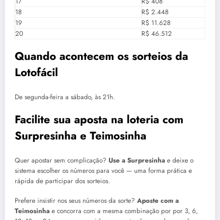
17
R$ 408
18
R$ 2.448
19
R$ 11.628
20
R$ 46.512
Quando acontecem os sorteios da
Lotofácil
De segunda-feira a sábado, às 21h.
Facilite sua aposta na loteria com
Surpresinha e Teimosinha
Quer apostar sem complicação?
Use a Surpresinha
e deixe o
sistema escolher os números para você — uma forma prática e
rápida de participar dos sorteios.
Prefere insistir nos seus números da sorte?
Aposte com a
Teimosinha
e concorra com a mesma combinação por por 3, 6,