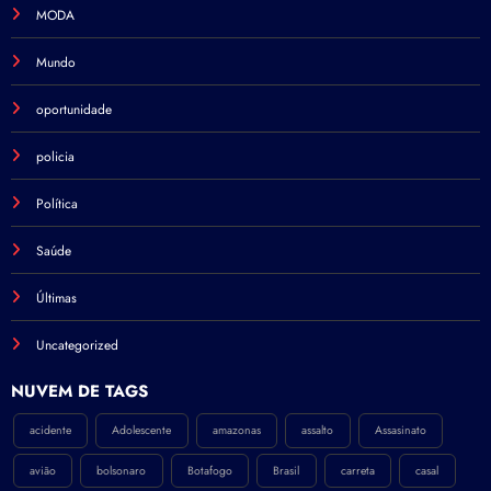
MODA
Mundo
oportunidade
policia
Política
Saúde
Últimas
Uncategorized
NÚVEM DE TAGS
acidente
Adolescente
amazonas
assalto
Assasinato
avião
bolsonaro
Botafogo
Brasil
carreta
casal