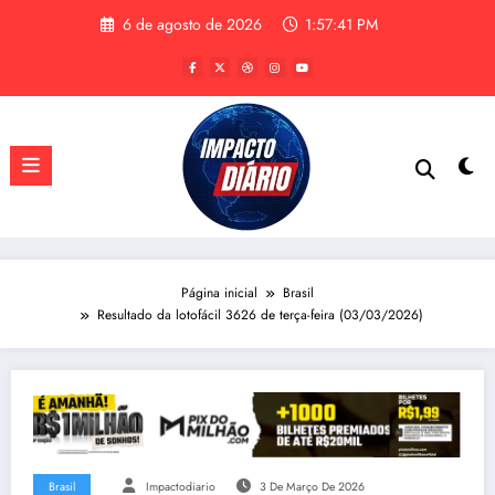
Pular
6 de agosto de 2026
1:57:42 PM
para
o
conteúdo
Página inicial
Brasil
Resultado da lotofácil 3626 de terça-feira (03/03/2026)
Brasil
Impactodiario
3 De Março De 2026