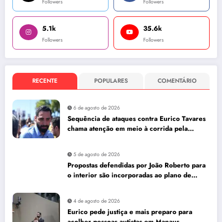
Followers
Followers
5.1k
35.6k
Followers
Followers
RECENTE
POPULARES
COMENTÁRIO
6 de agosto de 2026
Sequência de ataques contra Eurico Tavares
chama atenção em meio à corrida pela
Aleam
5 de agosto de 2026
Propostas defendidas por João Roberto para
o interior são incorporadas ao plano de
governo de David Almeida
4 de agosto de 2026
Eurico pede justiça e mais preparo para
acolher pessoas autistas em Manaus