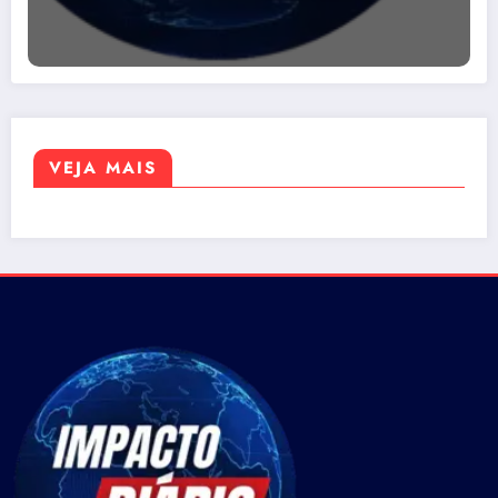
VEJA MAIS