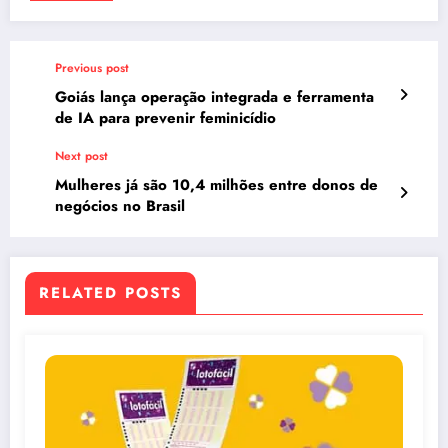
Previous post
Goiás lança operação integrada e ferramenta
de IA para prevenir feminicídio
Next post
Mulheres já são 10,4 milhões entre donos de
negócios no Brasil
RELATED POSTS