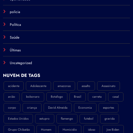
policia
Política
Saúde
Últimas
Uncategorized
NÚVEM DE TAGS
acidente
Adolescente
amazonas
assalto
Assasinato
avião
bolsonaro
Botafogo
Brasil
carreta
casal
corpo
criança
David Almeida
Economia
esportes
Estados Unidos
estupro
flamengo
futebol
gravida
Grupo Chibatão
Homem
Homicidio
idoso
Joe Biden