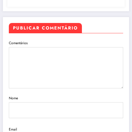
PUBLICAR COMENTÁRIO
Comentários
Nome
Email