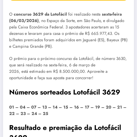
O
concurso 3629 da Lotofácil
foi realizado nesta
sexta-feira
(06/03/2026)
, no Espaço da Sorte, em São Paulo, e divulgado
pela Caixa Econômica Federal. 3 apostadores acertaram as 15
dezenas e levaram para casa o prêmio de R$ 665.977,43. Os
bilhetes premiados foram adquiridos em Jaguaré (ES), Bayeux (PB)
e Campina Grande (PB).
O prêmio para o próximo concurso da Lotofácil, de número 3630,
que será realizado na sexta-feira, 6 de março de
2026, está estimado em R$ 8.500.000,00. Aproveite a
oportunidade e faça sua aposta para concorrer!
Números sorteados Lotofácil 3629
01 – 04 – 07 – 13 – 14 – 15 – 16 – 17 – 19 – 20 – 21 –
22 – 23 – 24 – 25
Resultado e premiação da Lotofácil