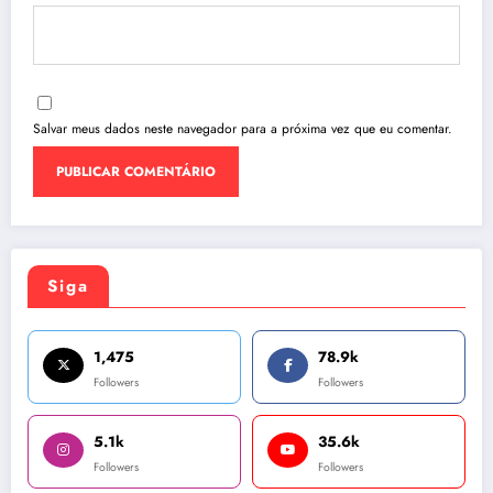
Salvar meus dados neste navegador para a próxima vez que eu comentar.
Siga
1,475
78.9k
Followers
Followers
5.1k
35.6k
Followers
Followers