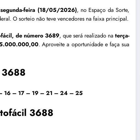
a
segunda-feira (18/05/2026)
, no Espaço da Sorte,
al. O sorteio não teve vencedores na faixa principal.
ofácil, de número
3689
, que será realizado na
terça-
5.000.000,00
. Aproveite a oportunidade e faça sua
l 3688
– 16 – 17 – 19 – 21 – 24 – 25
tofácil 3688