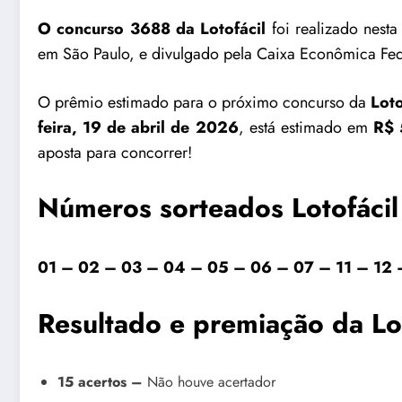
O
concurso 3688 da Lotofácil
foi realizado nest
em São Paulo, e divulgado pela Caixa Econômica Feder
O prêmio estimado para o próximo concurso da
Lot
feira, 19 de abril de 2026
, está estimado em
R$ 
aposta para concorrer!
Números sorteados Lotofáci
01 – 02 – 03 – 04 – 05 – 06 – 07 – 11 – 12 
Resultado e premiação da Lo
15 acertos –
Não houve acertador