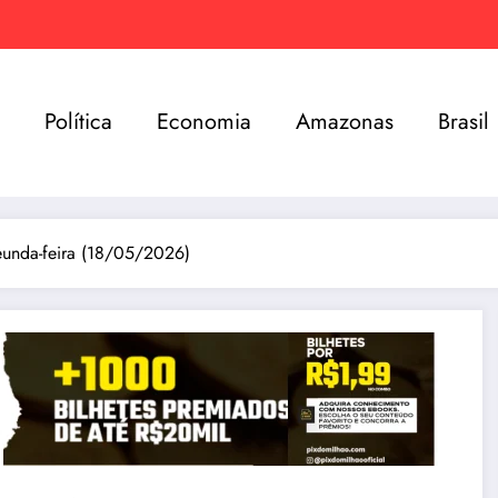
e
Política
Economia
Amazonas
Brasil
seunda-feira (18/05/2026)