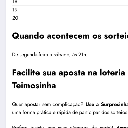
18
19
20
Quando acontecem os sorteio
De segunda-feira a sábado, às 21h.
Facilite sua aposta na loteri
Teimosinha
Quer apostar sem complicação?
Use a Surpresinh
uma forma prática e rápida de participar dos sorteios
Prefere insistir nos seus números da sorte?
Apos