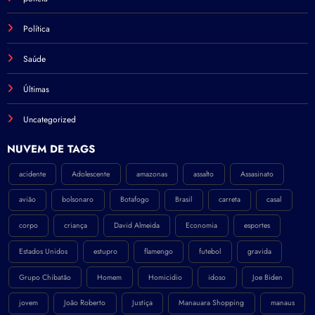
Política
Saúde
Últimas
Uncategorized
NÚVEM DE TAGS
acidente
Adolescente
amazonas
assalto
Assasinato
avião
bolsonaro
Botafogo
Brasil
carreta
casal
corpo
criança
David Almeida
Economia
esportes
Estados Unidos
estupro
flamengo
futebol
gravida
Grupo Chibatão
Homem
Homicidio
idoso
Joe Biden
jovem
João Roberto
Justiça
Manauara Shopping
manaus