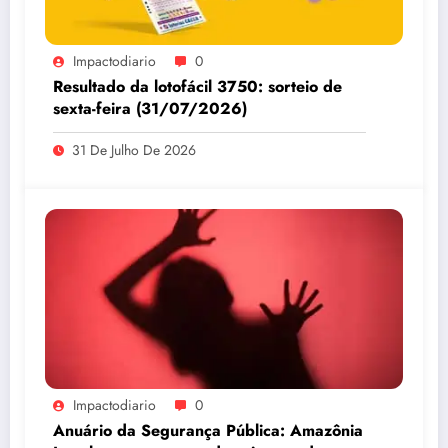
Impactodiario
0
Resultado da lotofácil 3750: sorteio de
sexta-feira (31/07/2026)
31 De Julho De 2026
Impactodiario
0
Anuário da Segurança Pública: Amazônia