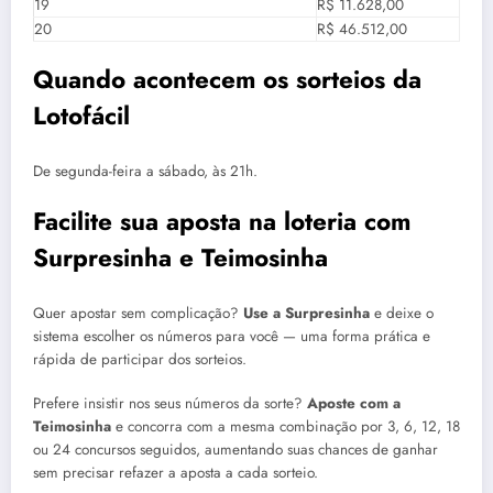
19
R$ 11.628,00
20
R$ 46.512,00
Quando acontecem os sorteios da
Lotofácil
De segunda-feira a sábado, às 21h.
Facilite sua aposta na loteria com
Surpresinha e Teimosinha
Quer apostar sem complicação?
Use a Surpresinha
e deixe o
sistema escolher os números para você — uma forma prática e
rápida de participar dos sorteios.
Prefere insistir nos seus números da sorte?
Aposte com a
Teimosinha
e concorra com a mesma combinação por 3, 6, 12, 18
ou 24 concursos seguidos, aumentando suas chances de ganhar
sem precisar refazer a aposta a cada sorteio.