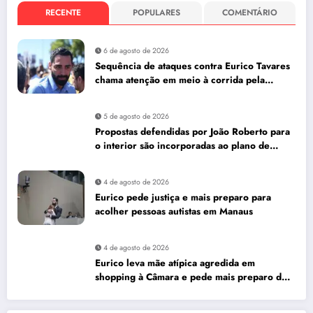
RECENTE
POPULARES
COMENTÁRIO
6 de agosto de 2026
Sequência de ataques contra Eurico Tavares
chama atenção em meio à corrida pela
Aleam
5 de agosto de 2026
Propostas defendidas por João Roberto para
o interior são incorporadas ao plano de
governo de David Almeida
4 de agosto de 2026
Eurico pede justiça e mais preparo para
acolher pessoas autistas em Manaus
4 de agosto de 2026
Eurico leva mãe atípica agredida em
shopping à Câmara e pede mais preparo dos
estabelecimentos para acolher autistas