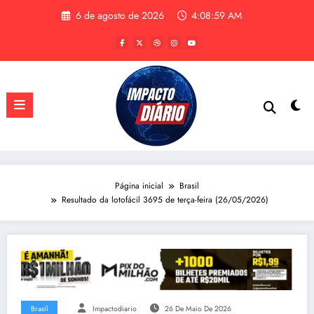
Pular
6 de agosto de 2026
4:09:00 AM
para
o
conteúdo
Página inicial
Brasil
Resultado da lotofácil 3695 de terça-feira (26/05/2026)
Brasil
Impactodiario
26 De Maio De 2026