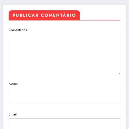
PUBLICAR COMENTÁRIO
Comentários
Nome
Email