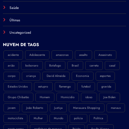
Saúde
Últimas
Uncategorized
NÚVEM DE TAGS
acidente
Adolescente
amazonas
assalto
Assasinato
avião
bolsonaro
Botafogo
Brasil
carreta
casal
corpo
criança
David Almeida
Economia
esportes
Estados Unidos
estupro
flamengo
futebol
gravida
Grupo Chibatão
Homem
Homicidio
idoso
Joe Biden
jovem
João Roberto
Justiça
Manauara Shopping
manaus
motociclista
Mulher
Mundo
policia
Politica
ponta negra
prefeitura de manaus
Prisão
Saullo Vianna