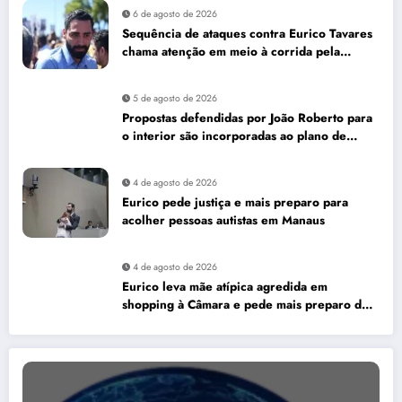
6 de agosto de 2026
Sequência de ataques contra Eurico Tavares
chama atenção em meio à corrida pela
Aleam
5 de agosto de 2026
Propostas defendidas por João Roberto para
o interior são incorporadas ao plano de
governo de David Almeida
4 de agosto de 2026
Eurico pede justiça e mais preparo para
acolher pessoas autistas em Manaus
4 de agosto de 2026
Eurico leva mãe atípica agredida em
shopping à Câmara e pede mais preparo dos
estabelecimentos para acolher autistas