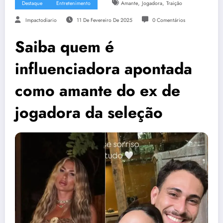
,
,
Destaque
Entretenimento
Amante
Jogadora
Traição
Impactodiario
11 De Fevereiro De 2025
0 Comentários
Saiba quem é
influenciadora apontada
como amante do ex de
jogadora da seleção