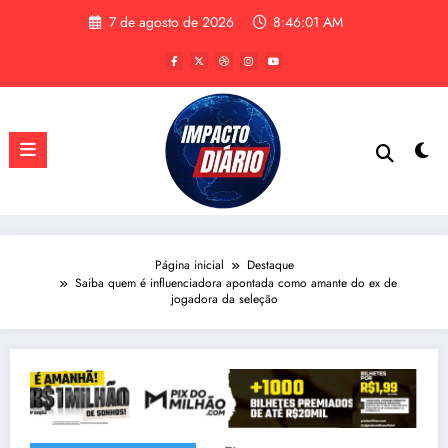
Pular
7 de agosto de 2026
8:46:02 AM
para
o
conteúdo
Página inicial
Destaque
Saiba quem é influenciadora apontada como amante do ex de
jogadora da seleção