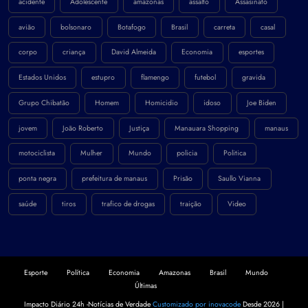
acidente
Adolescente
amazonas
assalto
Assasinato
avião
bolsonaro
Botafogo
Brasil
carreta
casal
corpo
criança
David Almeida
Economia
esportes
Estados Unidos
estupro
flamengo
futebol
gravida
Grupo Chibatão
Homem
Homicidio
idoso
Joe Biden
jovem
João Roberto
Justiça
Manauara Shopping
manaus
motociclista
Mulher
Mundo
policia
Politica
ponta negra
prefeitura de manaus
Prisão
Saullo Vianna
saúde
tiros
trafico de drogas
traição
Video
Esporte
Política
Economia
Amazonas
Brasil
Mundo
Últimas
Impacto Diário 24h -Notícias de Verdade
Customizado por inovacode
Desde 2026 |