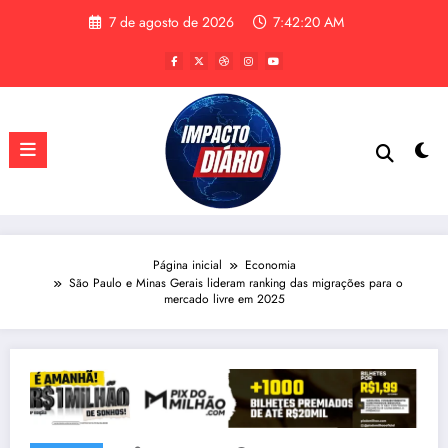
Pular
7 de agosto de 2026
7:42:20 AM
para
o
conteúdo
Página inicial
Economia
São Paulo e Minas Gerais lideram ranking das migrações para o
mercado livre em 2025