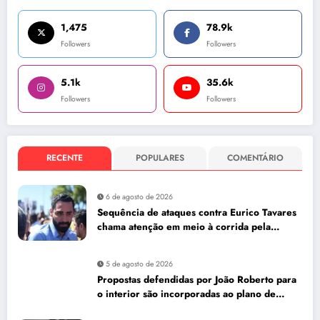
1,475
78.9k
Followers
Followers
5.1k
35.6k
Followers
Followers
RECENTE
POPULARES
COMENTÁRIO
6 de agosto de 2026
Sequência de ataques contra Eurico Tavares
chama atenção em meio à corrida pela
Aleam
5 de agosto de 2026
Propostas defendidas por João Roberto para
o interior são incorporadas ao plano de
governo de David Almeida