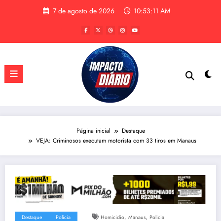
Pular
7 de agosto de 2026
10:53:12 AM
para
o
conteúdo
Página inicial
Destaque
VEJA: Criminosos executam motorista com 33 tiros em Manaus
,
,
Destaque
Policia
Homicidio
Manaus
Policia