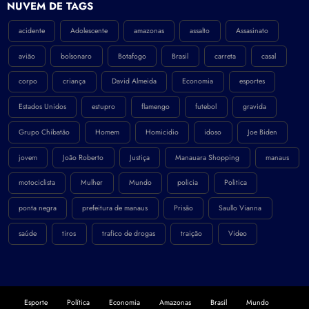
NÚVEM DE TAGS
acidente
Adolescente
amazonas
assalto
Assasinato
avião
bolsonaro
Botafogo
Brasil
carreta
casal
corpo
criança
David Almeida
Economia
esportes
Estados Unidos
estupro
flamengo
futebol
gravida
Grupo Chibatão
Homem
Homicidio
idoso
Joe Biden
jovem
João Roberto
Justiça
Manauara Shopping
manaus
motociclista
Mulher
Mundo
policia
Politica
ponta negra
prefeitura de manaus
Prisão
Saullo Vianna
saúde
tiros
trafico de drogas
traição
Video
Esporte
Política
Economia
Amazonas
Brasil
Mundo