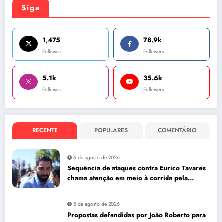
Siga
1,475
78.9k
Followers
Followers
5.1k
35.6k
Followers
Followers
RECENTE
POPULARES
COMENTÁRIO
6 de agosto de 2026
Sequência de ataques contra Eurico Tavares
chama atenção em meio à corrida pela
Aleam
5 de agosto de 2026
Propostas defendidas por João Roberto para