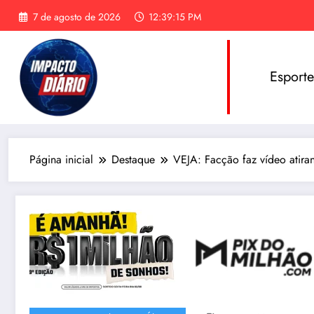
Pular
7 de agosto de 2026
12:39:17 PM
para
o
conteúdo
Esport
Página inicial
Destaque
VEJA: Facção faz vídeo atir