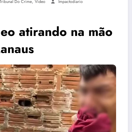
,
Tribunal Do Crime
Video
Impactodiario
deo atirando na mão
Manaus