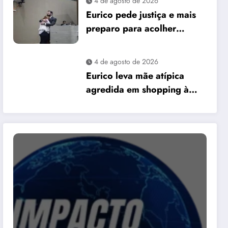
4 de agosto de 2026
David Almeida
Eurico pede justiça e mais
preparo para acolher
pessoas autistas em Manaus
4 de agosto de 2026
Eurico leva mãe atípica
agredida em shopping à
Câmara e pede mais
preparo dos
estabelecimentos para
acolher autistas