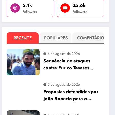
5.1k
35.6k
Followers
Followers
RECENTE
POPULARES
COMENTÁRIO
6 de agosto de 2026
Sequência de ataques
contra Eurico Tavares
chama atenção em meio à
corrida pela Aleam
5 de agosto de 2026
Propostas defendidas por
João Roberto para o
interior são incorporadas
ao plano de governo de